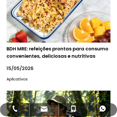
BDH MRE: refeições prontas para consumo
convenientes, deliciosas e nutritivas
15/05/2026
Aplicativos
bettyzhang@qhdhysp.com
+86-335-3957085
+86- 13133515208
+86 13133515208