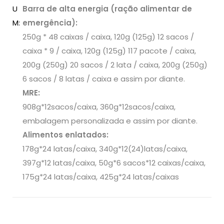
U
Barra de alta energia (ração alimentar de
M:
emergência):
250g * 48 caixas / caixa, 120g (125g) 12 sacos /
caixa * 9 / caixa, 120g (125g) 117 pacote / caixa,
200g (250g) 20 sacos / 2 lata / caixa, 200g (250g)
6 sacos / 8 latas / caixa e assim por diante.
MRE:
908g*12sacos/caixa, 360g*12sacos/caixa,
embalagem personalizada e assim por diante.
Alimentos enlatados:
178g*24 latas/caixa, 340g*12(24)latas/caixa,
397g*12 latas/caixa, 50g*6 sacos*12 caixas/caixa,
175g*24 latas/caixa, 425g*24 latas/caixas