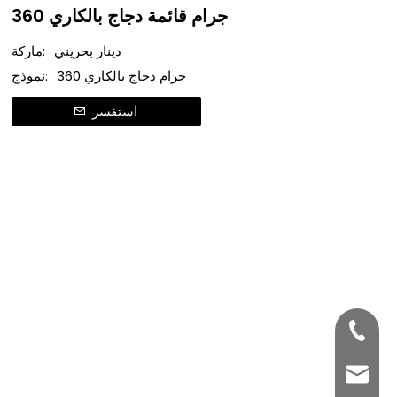
360 جرام قائمة دجاج بالكاري
دينار بحريني
ماركة:
360 جرام دجاج بالكاري
نموذج:
استفسر
+86-33
bettyz