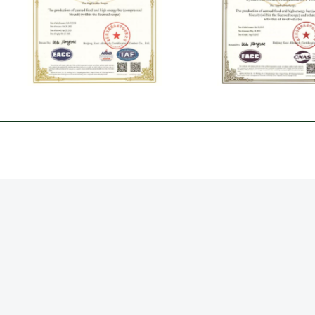
هاكب.jpg
ISO9001.jpg