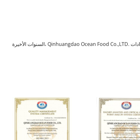
 السنوات الأخيرة، Qinhuangdao Ocean Food Co.,LTD. لقد اجتازت شهادات ISO وHACCP وFDA وMUI HALAL وKOSHER وVegan وEAC وغيرها من المؤهلات المحلية والدولية من الدرجة الأولى 