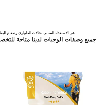
MREs (وجبة جاهزة للأكل) هي الاستعداد المثالي لحالات الطوارئ وطعام البقاء على قيد الحياة - فهي جاهزة للأكل، دون الحاجة إلى تحضير! كما أنها رائعة للأنشطة الخارجية.