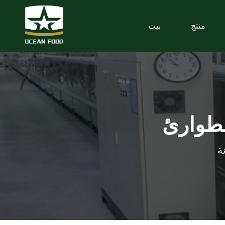
منتج
بيت
لطوارئ
ة