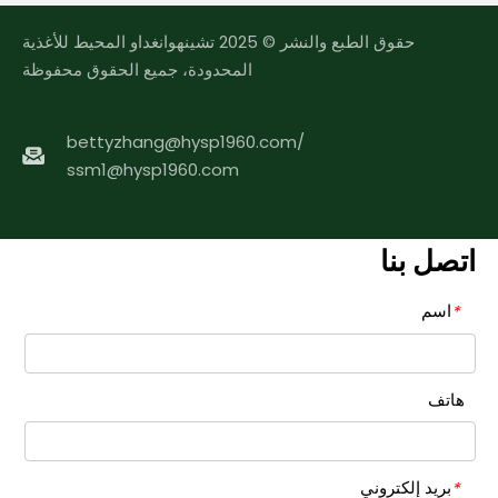
حقوق الطبع والنشر © 2025 تشينهوانغداو المحيط للأغذية
المحدودة، جميع الحقوق محفوظة
bettyzhang@hysp1960.com
/
ssm1@hysp1960.com
اتصل بنا
اسم
*
هاتف
بريد إلكتروني
*