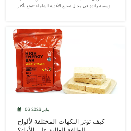
مؤسسة رائدة في مجال تصنيع الأغذية الشاملة تتمتع بأكثر
من ستة عقود من التميز، بالإعلان عن مشاركتها في
معرض كانتون الـ 137 (معرض الاستيراد والتصدير
الصيني). تحت علامتها التجارية الموثوقة BDH، الشركة
06 يناير 2026
كيف تؤثر النكهات المختلفة لألواح
الطاقة العالية على الأداء؟