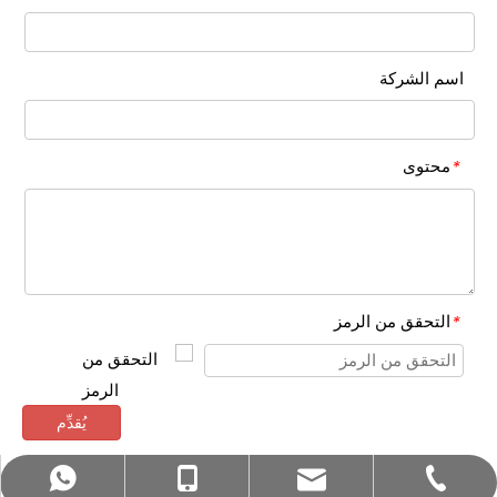
اسم الشركة
محتوى
*
التحقق من الرمز
*
يُقدِّم
bettyzhang@qhdhysp.com
+86-335-3957085
+86- 13133515208
+86 13133515208