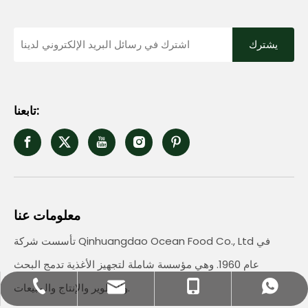
يشترك
تابعنا:
معلومات عنا
تأسست شركة Qinhuangdao Ocean Food Co., Ltd في
عام 1960. وهي مؤسسة شاملة لتجهيز الأغذية تدمج البحث
والتطوير والإنتاج والمبيعات.
bettyzhang@qhdhysp.com
+86-335-3957085
+86- 13133515208
+86 13133515208