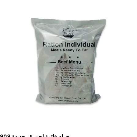
908 جرام قائمة لحم بقر جديدة