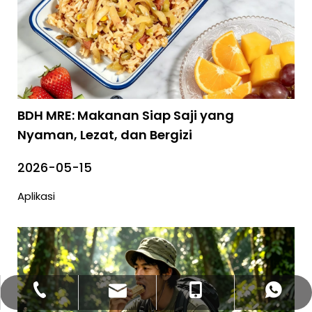
BDH MRE: Makanan Siap Saji yang
Nyaman, Lezat, dan Bergizi
2026-05-15
Aplikasi
bettyzhang@qhdhysp.com
+86-335-3957085
+86- 13133515208
+86 13133515208