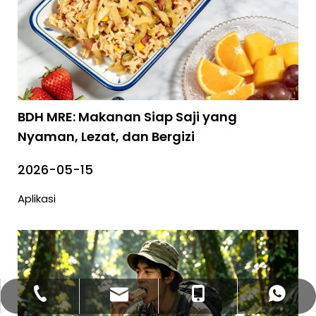
BDH MRE: Makanan Siap Saji yang
Nyaman, Lezat, dan Bergizi
2026-05-15
Aplikasi
bettyzhang@qhdhysp.com
+86-335-3957085
+86- 13133515208
+86 13133515208