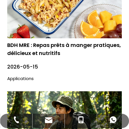
BDH MRE : Repas prêts à manger pratiques,
délicieux et nutritifs
2026-05-15
Applications
bettyzhang@qhdhysp.com
+86-335-3957085
+86 13133515208
+