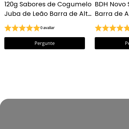
120g Sabores de Cogumelo
BDH Novo S
Juba de Leão Barra de Alta
Barra de A
Energia ração alimentar de
Biscoitos d
0 avaliar
emergência Barra de
Biscoitos d
alimentos de sobrevivência
calórico
Pergunte
P
de emergência 20 anos