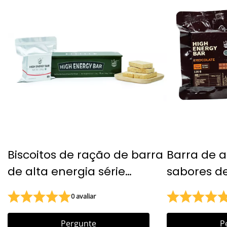
Biscoitos de ração de barra
Barra de a
de alta energia série
sabores de
pequena de lata 200g
ração ali
0 avaliar
biscoitos de ração
emergência
emergia
Pergunte
P