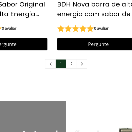
abor Original
BDH Nova barra de alt
lta Energia
energia com sabor de
e longa vida útil
Rações de ajuda
0 avaliar
0 avaliar
e alto teor
humanitária Biscoitos
ajuda humanitária
ergunte
Pergunte
1
2