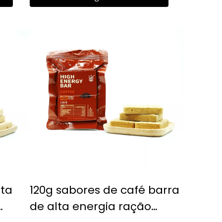
salva-vidas, alimentos de
alta energia para
caminhadas
nta
120g sabores de café barra
de alta energia ração