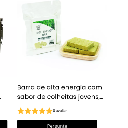
Barra de alta energia com
sabor de colheitas jovens,
120g, ração alimentar de
0 avaliar
emergência, rações de
s de
emergência para barco
Pergunte