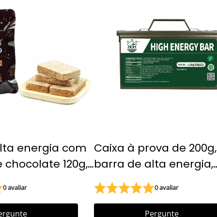
lta energia com
Caixa à prova de 200g,
 chocolate 120g,
barra de alta energia,
mentar de
ração alimentar de
0 avaliar
0 avaliar
, barra de alta
emergência, biscoitos
comprimidos, biscoito
ergunte
Pergunte