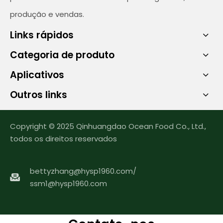
produção e vendas.
Links rápidos
Categoria de produto
Aplicativos
Outros links
Copyright © 2025 Qinhuangdao Ocean Food Co., Ltd.,
todos os direitos reservados
bettyzhang@hysp1960.com
/
ssm1@hysp1960.com