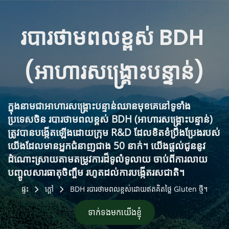
របារថាមពលខ្ពស់ BDH 
(អាហារសង្គ្រោះបន្ទាន់)
ក្នុងនាមជាអាហារសង្គ្រោះបន្ទាន់ឈានមុខគេនៅទូទាំង
ប្រទេសចិន របារថាមពលខ្ពស់ BDH (អាហារសង្គ្រោះបន្ទាន់) 
ត្រូវបានបង្កើតឡើងដោយក្រុម R&D ដែលខិតខំប្រឹងប្រែងរបស់
យើងដែលមានអ្នកជំនាញជាង 50 នាក់។ យើងផ្តល់ជូននូវ
ដំណោះស្រាយតាមតម្រូវការដ៏ទូលំទូលាយ ចាប់ពីការលាយ
បញ្ចូលសារធាតុចិញ្ចឹម រហូតដល់ការបង្កើតរសជាតិ។
ផ្ទះ
ក្តៅ
BDH របារថាមពលខ្ពស់ដោយឥតគិតថ្លៃ Gluten ថ្មី។
ទាក់ទងមកយើងខ្ញុំ