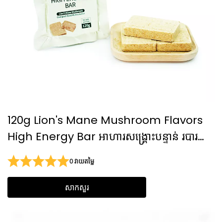
120g Lion's Mane Mushroom Flavors
High Energy Bar អាហារសង្គ្រោះបន្ទាន់ របារ
អាហារសង្គ្រោះបន្ទាន់ 20 ឆ្នាំ
0 វាយតម្លៃ
សាកសួរ