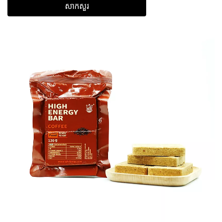
សាកសួរ