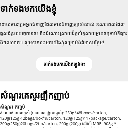
ទាក់ទងមកយើងខ្ញុំ
ដោយមានក្រុមអ្នកជំនាញដែលមានជំនាញច្បាស់លាស់ ខណៈពេលដែល
ផ្តល់ជំនួយបច្ចេកទេស និងដំណោះស្រាយដ៏ទូលំទូលាយមួយសម្រាប់ទីផ្សារ
ពិភពលោក។ សូមទាក់ទងមកយើងខ្ញុំសម្រាប់ព័ត៌មានបន្ថែម!
ទាក់ទងមកយើងឥឡូវនេះ
សំណួរគេសួរញឹកញាប់
សំណួរ៖ កញ្ចប់
A: របារថាមពលខ្ពស់ (អាហារសង្គ្រោះបន្ទាន់): 250g*48boxes/carton, 
120g(125g)12bags/box*9/carton, 120g(125g)117package/carton, 
200g(250g)20bags/2tin/carton, 200g (200g) នៅលើ MRE: 908g * 