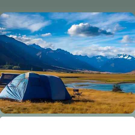
បោះជំរុំ