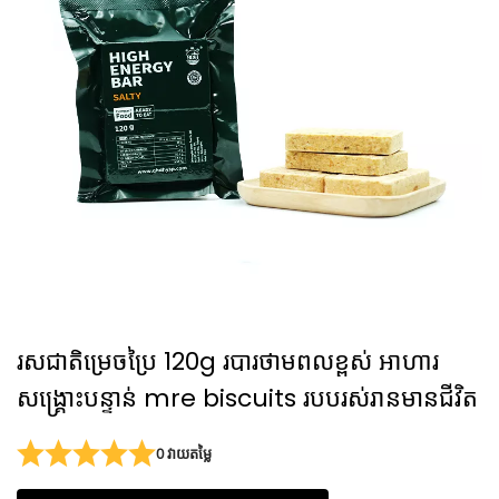
រសជាតិម្រេចប្រៃ 120g របារថាមពលខ្ពស់ អាហារ
សង្គ្រោះបន្ទាន់ mre biscuits របបរស់រានមានជីវិត
0 វាយតម្លៃ