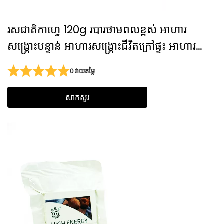
រសជាតិកាហ្វេ 120g របារថាមពលខ្ពស់ អាហារ
សង្គ្រោះបន្ទាន់ អាហារសង្គ្រោះជីវិតក្រៅផ្ទះ អាហារ
សង្គ្រោះបន្ទាន់សម្រាប់ការបោះជំរុំ
0 វាយតម្លៃ
សាកសួរ