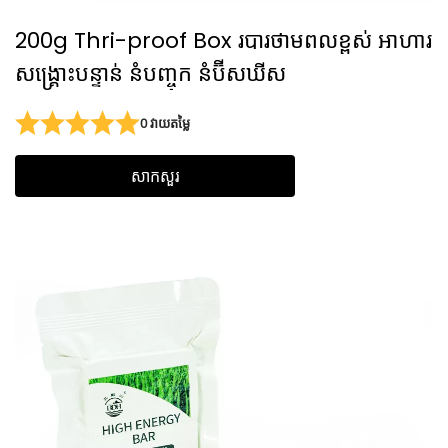
200g Thri-proof Box របារថាមពលខ្ពស់ អាហារ
សង្គ្រោះបន្ទាន់ នំបញ្ចុក នំប៊ីសឃីស
0 វាយតម្លៃ
សាកសួរ