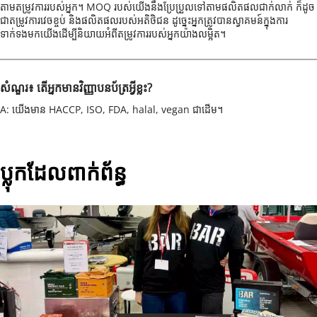
តាមតម្រូវការរបស់អ្នក។ MOQ របស់យើងនឹងប្រែប្រួលទៅតាមផលិតផលជាក់លាក់ ក៏ដូច
ជាតម្រូវការវេចខ្ចប់ និងផលិតផលរបស់អតិថិជន ដូច្នេះអ្នកត្រូវបានស្វាគមន៍ក្នុងការ
ទាក់ទងមកយើងដើម្បីនិយាយអំពីតម្រូវការរបស់អ្នកយ៉ាងលម្អិត។
សំណួរ៖ តើអ្នកមានវិញ្ញាបនប័ត្រអ្វីខ្លះ?
A: យើងមាន HACCP, ISO, FDA, halal, vegan ជាដើម។
ប្លុកដែលពាក់ព័ន្ធ