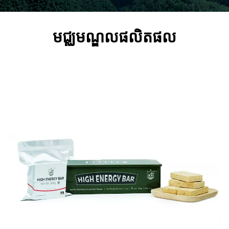
មជ្ឈមណ្ឌលផលិតផល