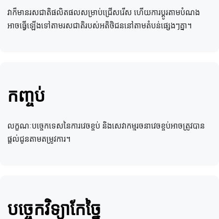
វាក៏មានរសជាតិផលិតផលសម្រាប់ជ្រើសរើស ហើយការប្ដូរតាមបំណង
អាចធ្វើឡើងទៅតាមរសជាតិរបស់អតិថិជននៅតាមតំបន់ផ្សេងៗគ្នា។
កីឡាក្រៅផ្ទះ
ទុនបម្រុងគ្រាអាសន្ន
កញ្ចប់
សម្រាប់សកម្មភាពក្រៅផ្ទះដូចជា ជិះស្គី ឡើងភ្នំ ជិះកង់ ជិះម៉ូតូ និងដំណើរ
នាពេលបច្ចុប្បន្ននេះ លក្ខខណ្ឌអាកាសធាតុធ្ងន់ធ្ងរដូចជាទឹកជំនន់ 
ទេសចរណ៍បើកបរដោយខ្លួនឯង របារថាមពលខ្ពស់ BDH អាចបំពេញ
ព្យុះទីហ្វុង និងព្យុះព្រិល ក៏ដូចជាគ្រោះធម្មជាតិដូចជាភ្លើងឆេះព្រៃ និង
ថាមពលដែលអ្នកត្រូវការបានយ៉ាងឆាប់រហ័ស។ លើសពីនេះទៅទៀត របារ
ការរញ្ជួយដីកើតឡើងជាញឹកញាប់។ សម្រាប់ការស្តុកទុកអាហារក្នុង
លក្ខណៈបច្ចេកទេសនៃការវេចខ្ចប់ និងសេវាកម្មរចនាវេចខ្ចប់អាចត្រូវបាន
ថាមពលខ្ពស់គ្មានជាតិស្ករ gluten ថ្មីមានគុណសម្បត្តិនៃ zero 
ស្ថានភាពទាំងនេះ របារថាមពលខ្ពស់ស៊េរី BDH មានអាយុកាលធ្នើយូរ 
lactose, gluten-free, long shelf life, and high energy 
អាចរក្សាទុកនៅសីតុណ្ហភាពបន្ទប់ មានដំណើរការបិទជិតល្អ និងត្រូវបាន
ផ្តល់ជូនតាមតម្រូវការ។
density, which is more similar to the taste of the people 
ខ្ចប់ក្នុងខ្សែភាពយន្តអាលុយមីញ៉ូម-ប្លាស្ទិកបួនស្រទាប់។ វាជាជម្រើសដ៏ល្អ
general.
សម្រាប់ការរក្សាទុកអាហារក្នុងស្ថានភាពធ្ងន់ធ្ងរ។
ទាក់ទងមកយើងឥឡូវនេះ
អានបន្ថែម
បច្ចេកវិទ្យាកែច្នៃ