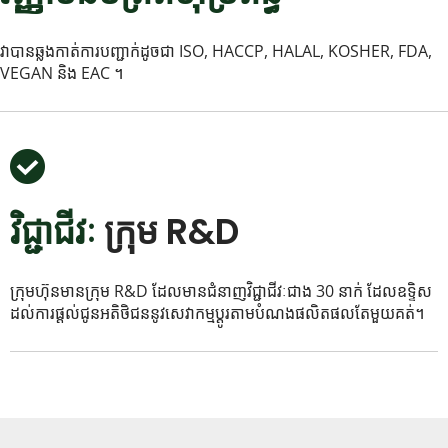
វាបានឆ្លងកាត់ការបញ្ជាក់ដូចជា ISO, HACCP, HALAL, KOSHER, FDA, 
VEGAN និង EAC ។
វិជ្ជាជីវៈ 
ក្រុម R&D 
ក្រុមហ៊ុនមានក្រុម R&D ដែលមានជំនាញវិជ្ជាជីវៈជាង 30 នាក់ ដែលឧទ្ទិស
ដល់ការផ្តល់ជូនអតិថិជននូវសេវាកម្មប្ដូរតាមបំណងផលិតផលតែមួយគត់។