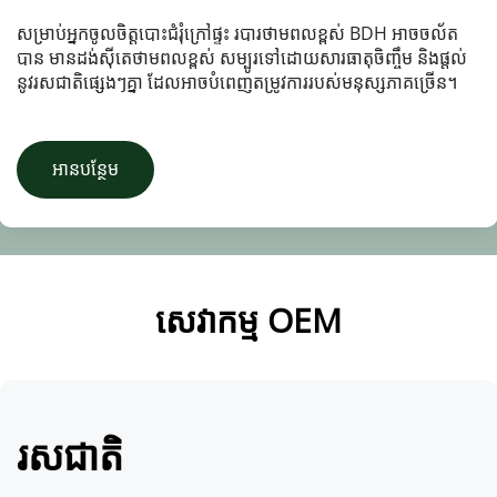
សម្រាប់អ្នកចូលចិត្តបោះជំរុំក្រៅផ្ទះ របារថាមពលខ្ពស់ BDH អាចចល័ត
បាន មានដង់ស៊ីតេថាមពលខ្ពស់ សម្បូរទៅដោយសារធាតុចិញ្ចឹម និងផ្តល់
នូវរសជាតិផ្សេងៗគ្នា ដែលអាចបំពេញតម្រូវការរបស់មនុស្សភាគច្រើន។
អានបន្ថែម
សេវាកម្ម OEM
រសជាតិ