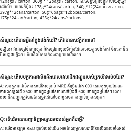
12bags / carton, 360g * 12bags / carton, ការវេចខ្ចប់ផ្ទាល់ខ្លួន ហើយដូច្នេះ
នៅលើ។ អាហារកំប៉ុង៖ 178g*24cans/carton, 340g*12(24)cans/carton, 
397g*12cans/carton, 50g*6bags*12boxes/carton, 
175g*24can/carton, 425g*24cans/cartons
សំណួរ: តើមានអ្វីនៅក្នុងថង់កំដៅ? តើវាមានសុវត្ថិភាពទេ?
ចម្លើយ៖ វាជាម្សៅម៉ាញេស្យូម និងម្សៅអាលុយមីញ៉ូមដែលលាយក្នុងថង់កំដៅ មិនឆេះ នឹង
មិនបង្កជាភ្លើង។ ហើយនឹងមិនទាក់ទងជាមួយអាហារទេ។
សំណួរ: តើសមត្ថភាពផលិតនិងពេលវេលាដឹកជញ្ជូនរបស់អ្នកយ៉ាងម៉េចដែរ?
A: សមត្ថភាពផលិតរបស់យើងសម្រាប់ MRE គឺច្រើនជាង 600 តោនក្នុងមួយខែរបារ
ថាមពលខ្ពស់គឺ 3600 តោនក្នុងមួយខែអាហារកំប៉ុងគឺ 600 តោនក្នុងមួយខែ។ ពេល
វេលាដឹកជញ្ជូនត្រូវបានកែតម្រូវដោយចៃដន្យតាមការបញ្ជាទិញរបស់អ្នក។
Q: តើបរិមាណបញ្ជាទិញអប្បបរមារបស់អ្នកគឺជាអ្វី?
A: យើងមានក្រុម R&D ផ្ទាល់របស់យើង អាចកែសម្រួលរសជាតិនៃផលិតផលទាំងអស់