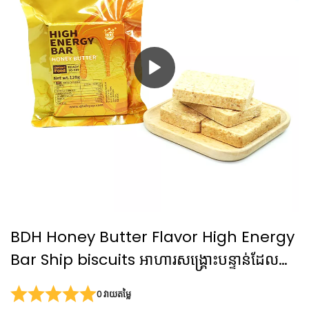
BDH Honey Butter Flavor High Energy
Bar Ship biscuits អាហារសង្គ្រោះបន្ទាន់ដែល
ទទួលស្គាល់ដោយ EAC
0 វាយតម្លៃ