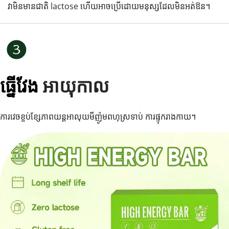
វាមិនមានជាតិ lactose ហើយអាចប្រើដោយមនុស្សដែលមិនអត់ឱន។
ធ្នើវែង 
អាយុកាល 
ការវេចខ្ចប់ខ្សែភាពយន្តអាលុយមីញ៉ូមពហុស្រទាប់ ការផ្ទុករាងកាយ។