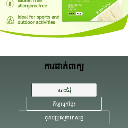
ការដាក់ពាក្យ
បោះជំរុំ
កីឡាក្រៅផ្ទះ
ទុនបម្រុងគ្រាអាសន្ន