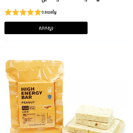
0 វាយតម្លៃ
សាកសួរ