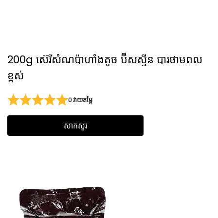
200g ស៊េរីសំណប៉ាហាំងតូច ប៊ីសស្ទីន បារថាមពល
ខ្ពស់
0 វាយតម្លៃ
សាកសួរ