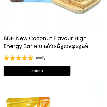
BDH New Coconut Flavour High
Energy Bar អាហារបំប៉នជំនួយមនុស្សធម៌
0 វាយតម្លៃ
សាកសួរ