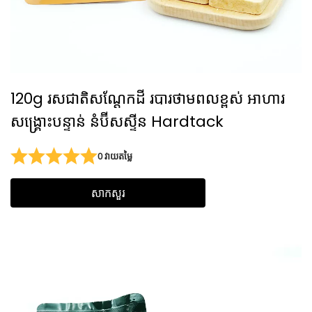
120g រសជាតិសណ្តែកដី របារថាមពលខ្ពស់ អាហារ
សង្គ្រោះបន្ទាន់ នំប៊ីសស្ទីន Hardtack
0 វាយតម្លៃ
សាកសួរ