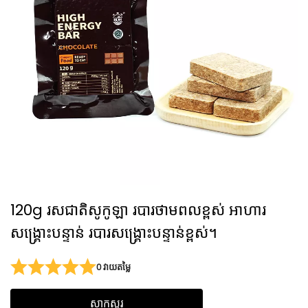
120g រសជាតិសូកូឡា របារថាមពលខ្ពស់ អាហារ
សង្គ្រោះបន្ទាន់ របារសង្គ្រោះបន្ទាន់ខ្ពស់។
0 វាយតម្លៃ
សាកសួរ