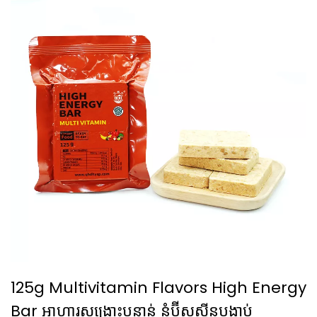
125g Multivitamin Flavors High Energy
Bar អាហារសង្គ្រោះបន្ទាន់ នំប៊ីសស្ទីនបង្ហាប់