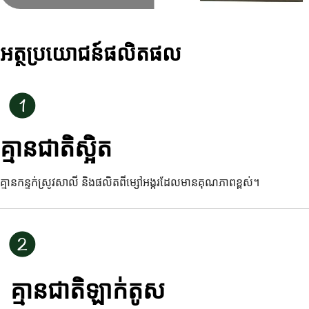
អត្ថប្រយោជន៍ផលិតផល
គ្មានជាតិស្អិត
គ្មានកន្ទក់ស្រូវសាលី និងផលិតពីម្សៅអង្ករដែលមានគុណភាពខ្ពស់។
គ្មានជាតិឡាក់តូស