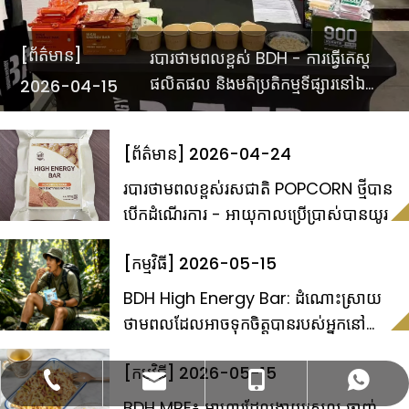
[ព័ត៌មាន]
របារថាមពលខ្ពស់ BDH - ការធ្វើតេស្ត
ផលិតផល និងមតិប្រតិកម្មទីផ្សារនៅឯ
2026-04-15
ពិព័រណ៍នេសាទឆេក
[ព័ត៌មាន]
2026-04-24
របារថាមពលខ្ពស់រសជាតិ POPCORN ថ្មីបាន
បើកដំណើរការ - អាយុកាលប្រើប្រាស់បានយូរ
[កម្មវិធី]
2026-05-15
BDH High Energy Bar: ដំណោះស្រាយ
ថាមពលដែលអាចទុកចិត្តបានរបស់អ្នកនៅ
អាស៊ីអាគ្នេយ៍
[កម្មវិធី]
2026-05-15
bettyzhang@qhdhysp.com
+86-335-3957085
+86- 13133515208
+86 13133515208
BDH MRE៖ អាហារដែលងាយស្រួល ឆ្ងាញ់