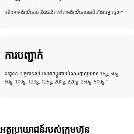
យើងអាចដំណើរការ និងផលិតទៅតាមដំណើរការផលិតដែលអ្នកផ្តល់។
ការបញ្ជាក់
លក្ខណៈបច្ចេកទេសដែលអាចប្ដូរតាមបំណងបានរួមមាន 15g, 50g, 
60g, 100g, 120g, 125g, 200g, 220g, 250g, 500g ។
អត្ថប្រយោជន៍របស់ក្រុមហ៊ុន