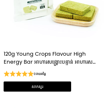
120g Young Crops Flavour High
Energy Bar អាហារសង្គ្រោះបន្ទាន់ អាហារសង្គ្រោះ
បន្ទាន់ Lifeboat អាហារថាមពលខ្ពស់សម្រាប់ការ
0 វាយតម្លៃ
ឡើងភ្នំ
សាកសួរ