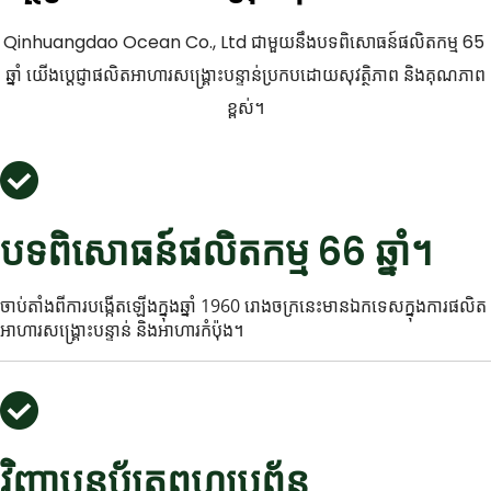
Qinhuangdao Ocean Co., Ltd ជាមួយនឹងបទពិសោធន៍ផលិតកម្ម 65 
ឆ្នាំ យើងប្តេជ្ញាផលិតអាហារសង្គ្រោះបន្ទាន់ប្រកបដោយសុវត្ថិភាព និងគុណភាព
ខ្ពស់។
បទពិសោធន៍ផលិតកម្ម 66 ឆ្នាំ។
ចាប់តាំងពីការបង្កើតឡើងក្នុងឆ្នាំ 1960 រោងចក្រនេះមានឯកទេសក្នុងការផលិត
អាហារសង្គ្រោះបន្ទាន់ និងអាហារកំប៉ុង។
វិញ្ញាបនប័ត្រពហុប្រព័ន្ធ