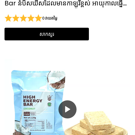
Bar នំប៊ីសឃីសដែលមានកាឡូរីខ្ពស់ អាយុកាលធ្នើ
យូរ
0 វាយតម្លៃ
សាកសួរ