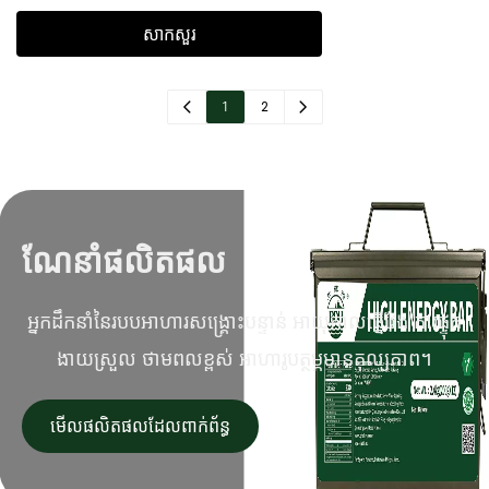
សាកសួរ
1
2
ណែនាំផលិតផល
អ្នកដឹកនាំនៃរបបអាហារសង្គ្រោះបន្ទាន់ អាយុកាលធ្នើវែង ការផ្ទុក
ងាយស្រួល ថាមពលខ្ពស់ អាហារូបត្ថម្ភមានតុល្យភាព។
មើលផលិតផលដែលពាក់ព័ន្ធ