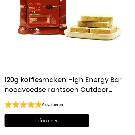
120g koffiesmaken High Energy Bar
noodvoedselrantsoen Outdoor
overlevingsvoedselrantsoenen
0 evalueren
Noodvoedsel voor op de camping
Informeer