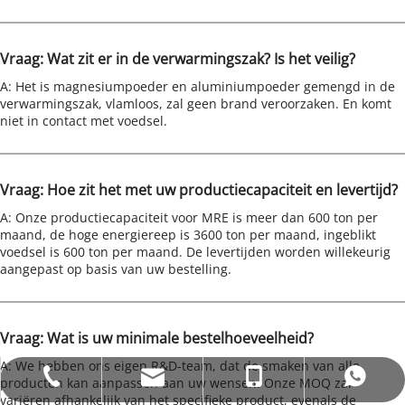
Vraag: Wat zit er in de verwarmingszak? Is het veilig?
A: Het is magnesiumpoeder en aluminiumpoeder gemengd in de 
verwarmingszak, vlamloos, zal geen brand veroorzaken. En komt 
niet in contact met voedsel.
Vraag: Hoe zit het met uw productiecapaciteit en levertijd?
A: Onze productiecapaciteit voor MRE is meer dan 600 ton per 
maand, de hoge energiereep is 3600 ton per maand, ingeblikt 
voedsel is 600 ton per maand. De levertijden worden willekeurig 
aangepast op basis van uw bestelling.
Vraag: Wat is uw minimale bestelhoeveelheid?
A: We hebben ons eigen R&D-team, dat de smaken van alle 
bettyzhang@qhdhysp.com
+86-335-3957085
+86- 13133515208
+86 13133515208
producten kan aanpassen aan uw wensen. Onze MOQ zal 
variëren afhankelijk van het specifieke product, evenals de 