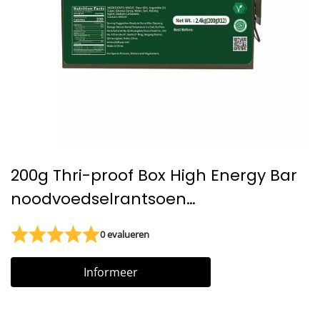
200g Thri-proof Box High Energy Bar
noodvoedselrantsoen
gecomprimeerde koekjes
0 evalueren
Scheepskoekjes
Informeer