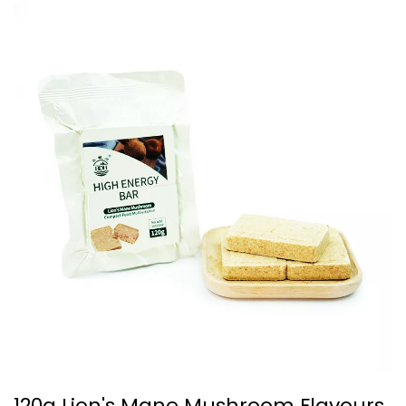
120g Lion's Mane Mushroom Flavours