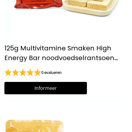
125g Multivitamine Smaken High
Energy Bar noodvoedselrantsoen
Gecomprimeerde koekjes
0 evalueren
Gecomprimeerde koekjes
Informeer