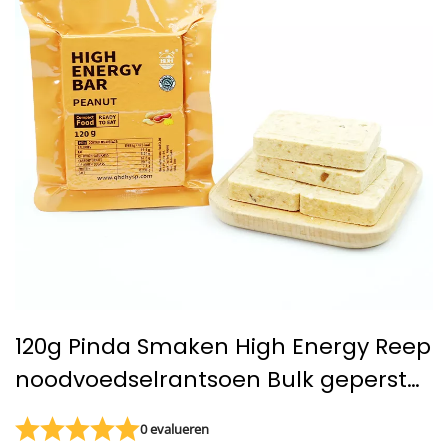
120g Pinda Smaken High Energy Reep
noodvoedselrantsoen Bulk geperste
koekjes Hardtack
0 evalueren