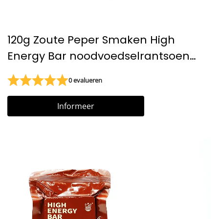
120g Zoute Peper Smaken High
Energy Bar noodvoedselrantsoen
mre koekjes Overlevingsrantsoen
0 evalueren
Informeer