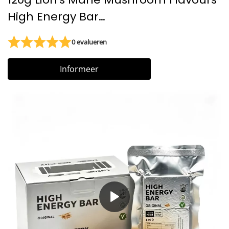
High Energy Bar
noodvoedselrantsoen
0 evalueren
Noodoverlevingsvoedselreep 20 jaar
Informeer