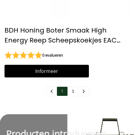
BDH Honing Boter Smaak High
Energy Reep Scheepskoekjes EAC
gecertificeerde noodvoeding
0 evalueren
Informeer
1
2
Producten introduceren