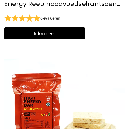
Energy Reep noodvoedselrantsoen
Reddingsboot noodrantsoenen
0 evalueren
Energierijk voedsel voor wandelen
Informeer