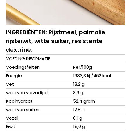
INGREDIËNTEN: Rijstmeel, palmolie,
rijsteiwit, witte suiker, resistente
dextrine.
VOEDING INFORMATIE
Voedingsfeiten
Per/100g
Energie
1933,3 kj /462 kcal
Vet
18,2 g
waarvan verzadigd
8,9 g
Koolhydraat
52,4 gram
waarvan suikers
12,8 g
Vezel
6,1 g
Eiwit
15,0 g