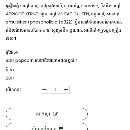
គ្រឿងផ្សំ៖ ម្សៅពោត, ម្សៅស្រូវសាលី, ប្រេងបន្លែ, sucrose, ទឹកផឹក, ម្សៅ
APRICOT KERNEL ផ្អែម, ម្សៅ WHEAT GLUTEN, ម្សៅល្ពៅ, សារធាតុ
emulsifier (phospholipid (e322), ខ្លឹមសារដែលអាចបរិភោគបាន,
អំបិលដែលអាចបរិភោគបាន, សូដ្យូមប៊ីកាបូណាត, អាស៊ីតនៃក្រូចឆ្មា, គ្រឿង
ទេស។
ម៉ូដែល៖
BDH popcorn រសជាតិរបារថាមពលខ្ពស់។
ម៉ាក៖
BDH
បរិមាណ៖
សាកសួរ
បន្ថែមទៅកញ្ចប់