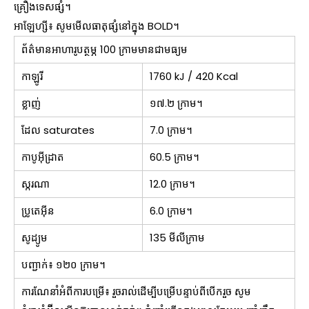
គ្រឿងទេសផ្សំ។
អាឡែហ្សី៖ សូមមើលធាតុផ្សំនៅក្នុង BOLD។
ព័ត៌មានអាហារូបត្ថម្ភ 100 ក្រាមមានជាមធ្យម
កាឡូរី
1760 kJ / 420 Kcal
ខ្លាញ់
១៧.២ ក្រាម។
ដែល saturates
7.0 ក្រាម។
កាបូអ៊ីដ្រាត
60.5 ក្រាម។
ស្ករណា
12.0 ក្រាម។
ប្រូតេអ៊ីន
6.0 ក្រាម។
សូដ្យូម
135 មីលីក្រាម
បញ្ជាក់៖ ១២០ ក្រាម។
ការណែនាំអំពីការបម្រើ៖ រួចរាល់ដើម្បីបម្រើបន្ទាប់ពីបើករួច សូម