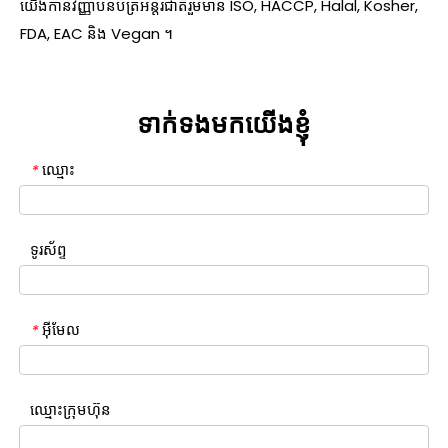
យើងកាន់វិញ្ញាបនប័ត្រអន្តរជាតិរួមមាន ISO, HACCP, Halal, Kosher,
FDA, EAC និង Vegan ។
ទាក់ទងមកយើងខ្ញុំ
ឈ្មោះ
*
ទូរស័ព្ទ
អ៊ីមែល
*
ឈ្មោះក្រុមហ៊ុន