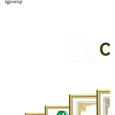
វិញ្ញាបនប័ត្រ