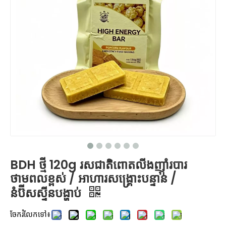
BDH ថ្មី 120g រសជាតិពោតលីងញ៉ាំរបារ
ថាមពលខ្ពស់ / អាហារសង្គ្រោះបន្ទាន់ /
នំប៊ីសស្ទីនបង្ហាប់
ចែករំលែកទៅ៖