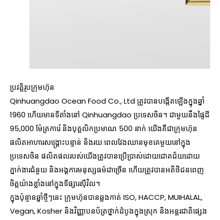
ប្រវត្តិរូបក្រុមហ៊ុន
Qinhuangdao Ocean Food Co., Ltd ត្រូវបានបង្កើតឡើងក្នុងឆ្នាំ
1960 ហើយមានទីតាំងនៅ Qinhuangdao ប្រទេសចិន។ ជាមួយនឹងផ្ទៃដី
95,000 ម៉ែត្រការ៉េ និងបុគ្គលិកប្រមាណ 500 នាក់ យើងគឺជាក្រុមហ៊ុន
ផលិតអាហារសង្គ្រោះបន្ទាន់ និងរយៈពេលវែងឈានមុខគេមួយនៅក្នុង
ប្រទេសចិន ផលិតផលរបស់យើងត្រូវបានប្រើប្រាស់ដោយជោគជ័យដោយ
ភ្នាក់ងារជំនួយ និងអង្គការមនុស្សធម៌ជាច្រើន ហើយត្រូវបានអតិថិជនពេញ
ចិត្តយ៉ាងខ្លាំងនៅក្នុងទីផ្សារស៊ីវិល។
ក្នុងប៉ុន្មានឆ្នាំថ្មីៗនេះ ក្រុមហ៊ុនបានឆ្លងកាត់ ISO, HACCP, MUIHALAL,
Vegan, Kosher និងវិញ្ញាបនប័ត្រថ្នាក់ដំបូងក្នុងស្រុក និងអន្តរជាតិផ្សេង