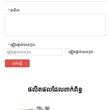
មាតិកា
*
ផ្ទៀងផ្ទាត់លេខកូដ
*
ដាក់ស្នើ
ផលិតផលដែលពាក់ព័ន្ធ