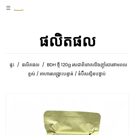
ផលិតផល
ផ្ទះ
/
ផលិតផល
/
BDH ថ្មី 120g រសជាតិពោតលីងញ៉ាំរបារថាមពល
ខ្ពស់ / អាហារសង្គ្រោះបន្ទាន់ / នំប៊ីសស្ទីនបង្ហាប់