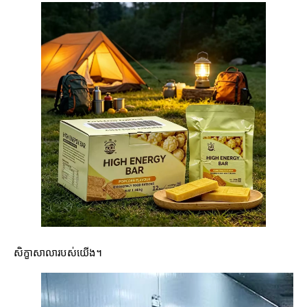
សិក្ខាសាលារបស់យើង។