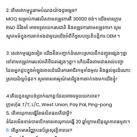
2. តើសេវាកម្មប្ដូរតាមបំណងយ៉ាងដូចម្តេច?
MOQ សម្រាប់ការផលិតតាមតម្រូវការគឺ 30000 ថង់។ យើងមានក្រុម
R&D ដ៏រឹងមាំ អាចទទួលយករសជាតិ និងតម្រូវការតាមតម្រូវការ។ សូម
ស្វាគមន៍ក្នុងការទាក់ទងជាមួយយើងអំពីកិច្ចសហប្រតិបត្តិការ OEM ។
3. សេវាកម្មផ្សេងទៀត យើងនឹងបញ្ជាក់ដំណោះស្រាយដឹកជញ្ជូនផ្សេងៗគ្នា
ទៅតាមតម្រូវការរបស់អតិថិជនផ្សេងៗគ្នា។ ហើយនឹងតាមដានរាល់បញ្ហា
ដែលអ្នកជួបក្នុងអំឡុងពេលដំណើរការអាជីវកម្មទាំងមូល និងផ្តល់នូវដំណោះ
ស្រាយដ៏ល្អបំផុត។ សូមមានអារម្មណ៍សេរីក្នុងការទាក់ទងមកយើងខ្ញុំ!
4.តើលក្ខខណ្ឌបង់ប្រាក់ណាខ្លះដែលអាចទទួលយកបាន?
ក្រុមហ៊ុន T/T, L/C, West Union, Pay Pal, Ping-pong
5. តើអាយុកាលធ្នើនៃផលិតផលគឺជាអ្វី?
នំដែលមិនទាន់បានបើកមានអាយុកាលធ្នើ 20 ឆ្នាំក្រោមសីតុណ្ហភាពធម្មតា។
6.
តើអ្នកមានវិញ្ញាបនប័ត្រសុវត្ថិភាពទេ?