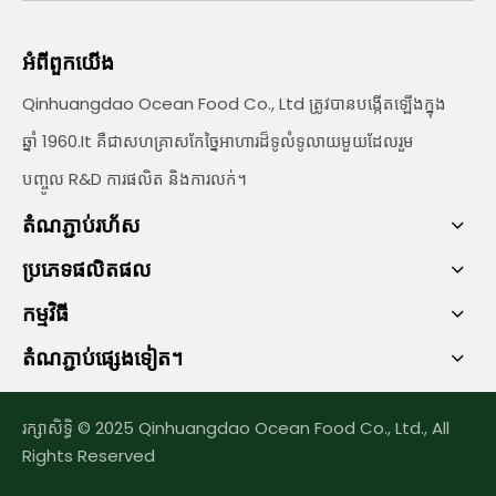
អំពីពួកយើង
Qinhuangdao Ocean Food Co., Ltd ត្រូវបានបង្កើតឡើងក្នុង
ឆ្នាំ 1960.It គឺជាសហគ្រាសកែច្នៃអាហារដ៏ទូលំទូលាយមួយដែលរួម
បញ្ចូល R&D ការផលិត និងការលក់។
តំណភ្ជាប់រហ័ស
ប្រភេទផលិតផល
កម្មវិធី
តំណភ្ជាប់ផ្សេងទៀត។
រក្សាសិទ្ធិ © 2025 Qinhuangdao Ocean Food Co., Ltd., All
Rights Reserved