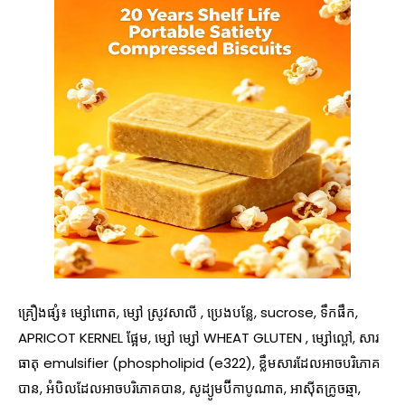
គ្រឿងផ្សំ៖ ម្សៅពោត, ម្សៅ
ស្រូវសាលី
, ប្រេងបន្លែ, sucrose, ទឹកផឹក,
APRICOT KERNEL ផ្អែម, ម្សៅ
ម្សៅ
WHEAT GLUTEN
, ម្សៅល្ពៅ, សារ
ធាតុ emulsifier (phospholipid (e322), ខ្លឹមសារដែលអាចបរិភោគ
បាន, អំបិលដែលអាចបរិភោគបាន, សូដ្យូមប៊ីកាបូណាត, អាស៊ីតក្រូចឆ្មា,