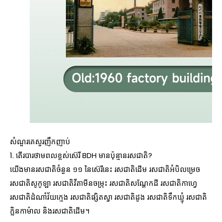
សំណួរគេសួរញឹកញាប់
1. តើរបារថាមពលខ្ពស់ស៊េរី BDH មានប៉ុន្មានរសជាតិ?
យើងមានរសជាតិចំនួន ១១ នៃស៊េរីនេះ រសជាតិដើម រសជាតិអំបិលម្រេច
រសជាតិសូកូឡា រសជាតិវីតាមីនចម្រុះ រសជាតិសណ្តែកដី រសជាតិកាហ្វេ
រសជាតិដំណាំវ័យក្មេង រសជាតិផ្សិតស្វា រសជាតិដូង រសជាតិទឹកឃ្មុំ រសជាតិ
ក្លិនកាម៉ាល និងរសជាតិដើម។