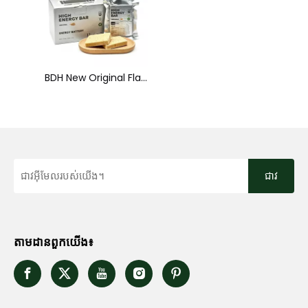
BDH New Original Flavor High Energy Bar នំប៊ីសឃីសដែលមានកាឡូរីខ្ពស់ អាយុកាលធ្នើយូរ
ជាវ
តាមដានពួកយើង៖