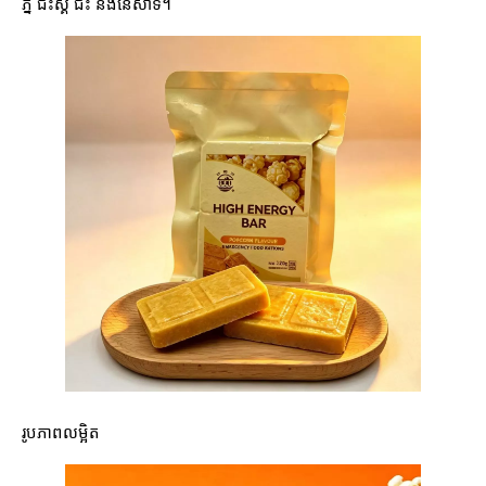
ភ្នំ ជិះស្គី ជិះ និងនេសាទ។
រូបភាពលម្អិត