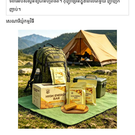
ទំពារនំប៊ីសស្ទីនឱ្យបានហ្មត់ចត់។ កុំញ៉ាំច្រើនក្នុងពេលតែមួយ ញ៉ាំញឹក
ញាប់។
សេណារីយ៉ូកម្មវិធី