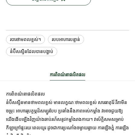
របារថាមពលខ្ពស់។
របបអាហារបន្ទាន់
នំប៊ីសស្ទីនដែលបានបង្ហាប់
ការពិពណ៌នាផលិតផល
ការពិពណ៌នាផលិតផល
នំប៊ីសស្ទីនមានថាមពលខ្ពស់ មានលក្ខណៈថាមពលខ្ពស់ សារធាតុរ៉ែ វីតាមីន
ចម្រុះ អាហាររូបត្ថម្ភដ៏សម្បូរបែប ប្រឆាំងនឹងភាពអស់កម្លាំង វាអាចជួយឱ្យ
យើងងើបឡើងវិញយ៉ាងឆាប់រហ័សនូវកម្លាំងរាងកាយ។ វាស័ក្តិសមសម្រាប់
កីឡាក្រៅផ្ទះរយៈពេលយូរ ដូចជាការប្រណាំងចម្ងាយឆ្ងាយ ការឡើងភ្នំ ការឡើង