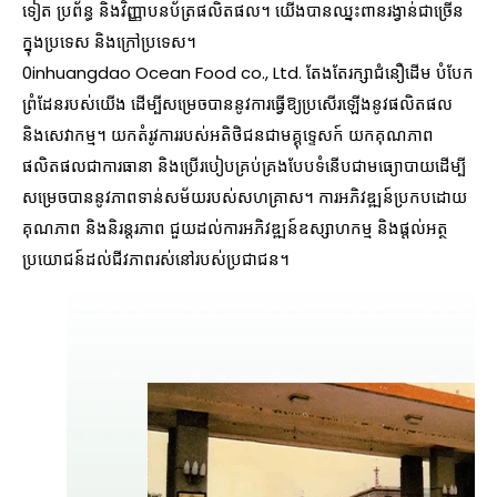
ទៀត ប្រព័ន្ធ និងវិញ្ញាបនប័ត្រផលិតផល។ យើង​បាន​ឈ្នះ​ពាន​រង្វាន់​ជា​ច្រើន​
ក្នុង​ប្រទេស និង​ក្រៅ​ប្រទេស។
0inhuangdao Ocean Food co., Ltd. តែងតែរក្សាជំនឿដើម បំបែក
ព្រំដែនរបស់យើង ដើម្បីសម្រេចបាននូវការធ្វើឱ្យប្រសើរឡើងនូវផលិតផល
និងសេវាកម្ម។ យកតំរូវការរបស់អតិថិជនជាមគ្គុទ្ទេសក៍ យកគុណភាព
ផលិតផលជាការធានា និងប្រើរបៀបគ្រប់គ្រងបែបទំនើបជាមធ្យោបាយដើម្បី
សម្រេចបាននូវភាពទាន់សម័យរបស់សហគ្រាស។ ការអភិវឌ្ឍន៍ប្រកបដោយ
គុណភាព និងនិរន្តរភាព ជួយដល់ការអភិវឌ្ឍន៍ឧស្សាហកម្ម និងផ្តល់អត្ថ
ប្រយោជន៍ដល់ជីវភាពរស់នៅរបស់ប្រជាជន។