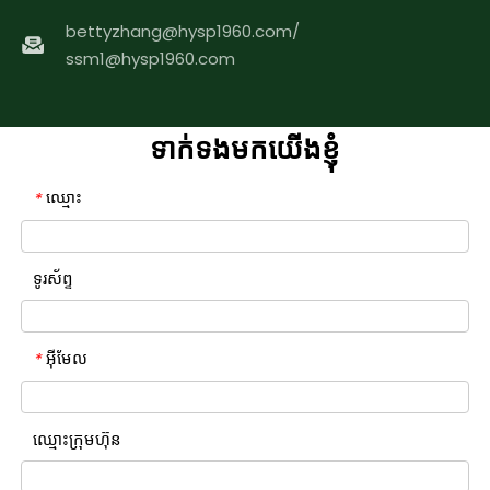
bettyzhang@hysp1960.com
/
ssm1@hysp1960.com
ទាក់ទងមកយើងខ្ញុំ
ឈ្មោះ
*
ទូរស័ព្ទ
អ៊ីមែល
*
ឈ្មោះក្រុមហ៊ុន