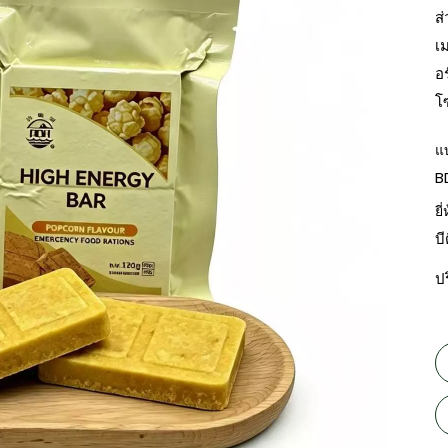
ส
เ
อ
โ
แ
B
ยี่
บ
ป