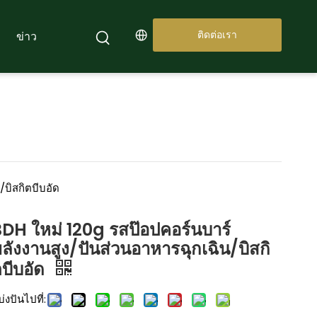
ติดต่อเรา
ข่าว
/บิสกิตบีบอัด
DH ใหม่ 120g รสป๊อปคอร์นบาร์
ลังงานสูง/ปันส่วนอาหารฉุกเฉิน/บิสกิ
บีบอัด
่งปันไปที่: