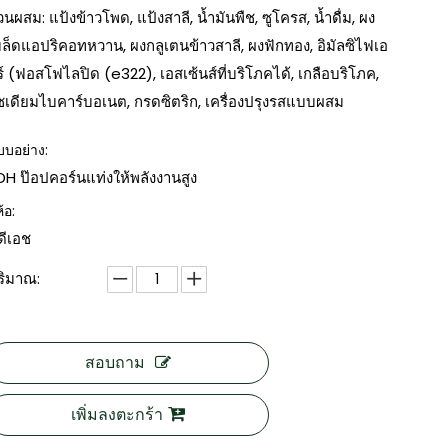
่วนผสม: แป้งข้าวโพด, แป้งสาลี, น้ำมันพืช, ซูโครส, น้ำดื่ม, ผง
มล็ดแอปริคอทหวาน, ผงกลูเตนข้าวสาลี, ผงฟักทอง, อิมัลซิไฟเอ
ร์ (ฟอสโฟไลปิด (e322), เอสเซ้นส์ที่บริโภคได้, เกลือบริโภค,
ซเดียมไบคาร์บอเนต, กรดซิตริก, เครื่องปรุงรสแบบผสม
บบอย่าง:
DH ป๊อปคอร์นแท่งให้พลังงานสูง
ห้อ:
ีดีเอช
ริมาณ:
สอบถาม
เพิ่มลงตะกร้า