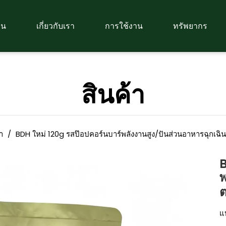
อน
เกี่ยวกับเรา
การใช้งาน
ทรัพยากร
สินค้า
า
/
BDH ใหม่ 120g รสป๊อปคอร์นบาร์พลังงานสูง/ปันส่วนอาหารฉุกเฉิน
B
พ
ต
แบ