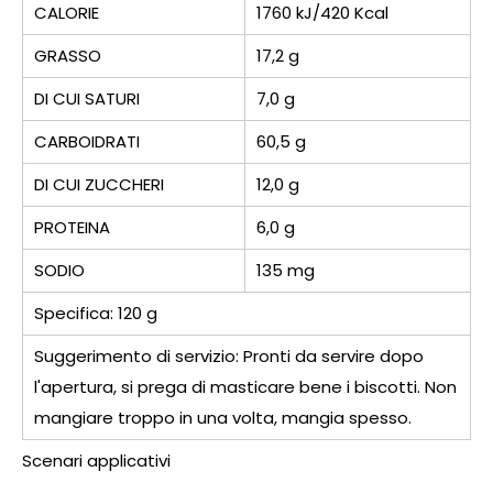
CALORIE
1760 kJ/420 Kcal
GRASSO
17,2 g
DI CUI SATURI
7,0 g
CARBOIDRATI
60,5 g
DI CUI ZUCCHERI
12,0 g
PROTEINA
6,0 g
SODIO
135 mg
Specifica: 120 g
Suggerimento di servizio: Pronti da servire dopo
l'apertura, si prega di masticare bene i biscotti. Non
mangiare troppo in una volta, mangia spesso.
Scenari applicativi