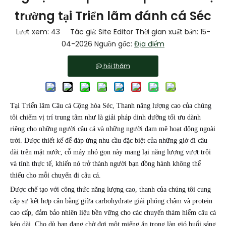
trường tại Triển lãm đánh cá Séc
Lượt xem:
43
Tác giả: Site Editor Thời gian xuất bản: 15-
04-2026 Nguồn gốc:
Địa điểm
hỏi thăm
Tại Triển lãm Câu cá Cộng hòa Séc, Thanh năng lượng cao của chúng
tôi chiếm vị trí trung tâm như là giải pháp dinh dưỡng tối ưu dành
riêng cho những người câu cá và những người đam mê hoạt động ngoài
trời. Được thiết kế để đáp ứng nhu cầu đặc biệt của những giờ đi câu
dài trên mặt nước, cỗ máy nhỏ gọn này mang lại năng lượng vượt trội
và tính thực tế, khiến nó trở thành người bạn đồng hành không thể
thiếu cho mỗi chuyến đi câu cá.
Được chế tạo với công thức năng lượng cao, thanh của chúng tôi cung
cấp sự kết hợp cân bằng giữa carbohydrate giải phóng chậm và protein
cao cấp, đảm bảo nhiên liệu bền vững cho các chuyến thám hiểm câu cá
kéo dài. Cho dù bạn đang chờ đợi một miếng ăn trong làn gió buổi sáng