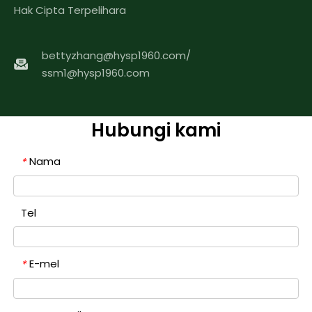
Hak Cipta Terpelihara
bettyzhang@hysp1960.com
/
ssm1@hysp1960.com
Hubungi kami
Nama
*
Tel
E-mel
*