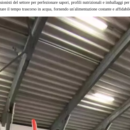
sionisti del settore per perfezionare sapori, profili nutrizionali e imballaggi pe
zare il tempo trascorso in acqua, fornendo un'alimentazione costante e affidabi