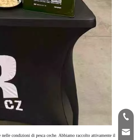
+86-33
bettyz
le nelle condizioni di pesca ceche. Abbiamo raccolto attivamente il