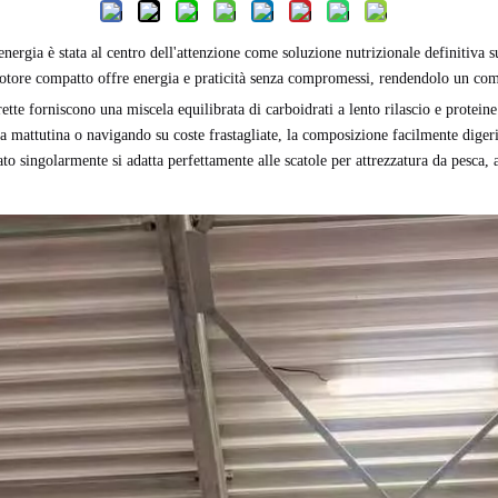
 energia è stata al centro dell'attenzione come soluzione nutrizionale definitiva s
motore compatto offre energia e praticità senza compromessi, rendendolo un com
tte forniscono una miscela equilibrata di carboidrati a lento rilascio e proteine
 mattutina o navigando su coste frastagliate, la composizione facilmente digerib
ato singolarmente si adatta perfettamente alle scatole per attrezzatura da pesca, a