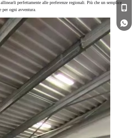
r allinearli perfettamente alle preferenze regionali. Più che un semplice
ssm1@h
+ 13133
le per ogni avventura.
+86 131