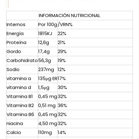
INFORMACIÓN NUTRICIONAL
Internos
Por 100g
/VRN%
Energía
1815KJ
22%
Proteína
12,6g
21%
Gordo
17,4g
29%
Carbohidrato
56,3g
19%
Sodio
237mg
12%
vitamina a
135μg ER
17%
vitamina d
1,5μg
30%
Vitamina B1
0,45 mg
32%
Vitamina B2
0,51 mg
36%
Vitamina B6
0,45 mg
32%
niacina
4,50 mg
32%
Calcio
110mg
14%