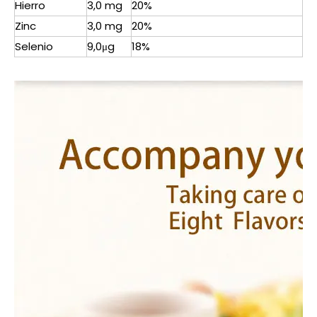
Hierro
3,0 mg
20%
Zinc
3,0 mg
20%
Selenio
9,0μg
18%