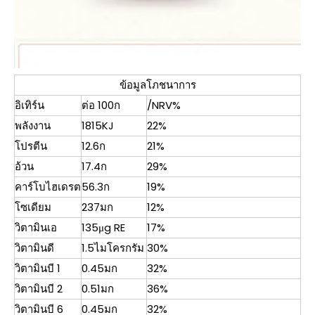
ข้อมูลโภชนาการ
อิเทิร์น
ต่อ 100ก
/NRV%
พลังงาน
1815KJ
22%
โปรตีน
12.6ก
21%
อ้วน
17.4ก
29%
คาร์โบไฮเดรต
56.3ก
19%
โซเดียม
237มก
12%
วิตามินเอ
135μg RE
17%
วิตามินดี
1.5ไมโครกรัม
30%
วิตามินบี 1
0.45มก
32%
วิตามินบี 2
0.51มก
36%
วิตามินบี 6
0.45มก
32%