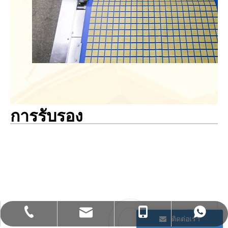
การรับรอง
bettyzhang@qhdhysp.com
+86-335-3957085
+86- 13133515208
+86 13133515208
ติดต่อเรา