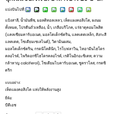
แบ่งปันไปที่:
แป้งสาลี, น้ำมันพืช, มอลติทอลเหลว, เห็ดแผงคอสิงโต, ผงนม
ทั้งหมด, โปรตีนถั่วเหลือง, น้ำ, เกลือบริโภค, แร่ธาตุคอมโพสิต
(แคลเซียมคาร์บอเนต, มอลโตเด็กซ์ตริน, แลคเตตเหล็ก, สังกะสี
แลคเตต, โซเดียมเซเลไนต์), วิตามินผสม,
มอลโตเด็กซ์ตริน, กรดนิโคตินิก, ไรโบฟลาวิน, ไทอามีนไฮโดร
คลอไรด์, ไพริดอกซิไฮโดรคลอไรด์, เรติโนอิกอะซิเตท, ความ
กล้าหาญ calciferol), โซเดียมไบคาร์บอเนต, ซูคราโลส, กรดซิ
ตริก
แบบอย่าง:
เห็ดแผงคอสิงโต แท่งให้พลังงานสูง
ยี่ห้อ:
บีดีเอช