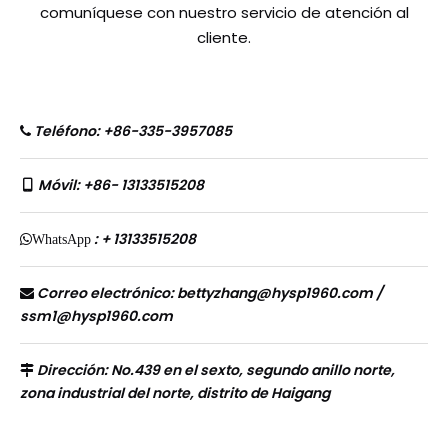
comuníquese con nuestro servicio de atención al
cliente.
Teléfono: +86-335-3957085

Móvil: +86- 13133515208

: + 13133515208
WhatsApp
Correo electrónico:
bettyzhang@hysp1960.com
/

ssm1@hysp1960.com
Dirección: No.439 en el sexto, segundo anillo norte,

zona industrial del norte, distrito de Haigang