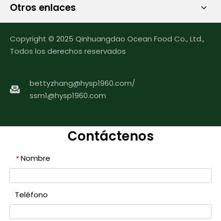
Otros enlaces
Copyright © 2025 Qinhuangdao Ocean Food Co., Ltd.,
Todos los derechos reservados
bettyzhang@hysp1960.com
/
ssm1@hysp1960.com
Contáctenos
Nombre
*
Teléfono