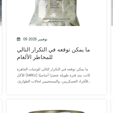
05 نوفمبر 2025
ما يمكن توقعه في التكرار التالي
للمخاطر الألغام
ما يمكن توقعه في التكرار التالي للوجبات الجاهزة
للأكل (MREs) كانت منذ فترة طويلة عنصرًا أساسيًا
للأفراد العسكريين، والمستجيبين لحالات الطوارئ،
وعشاق الهواء الطلق الذين يحتاجون إلى طعام مريح
ومحمول ومغذي في البيئات الصعبة. ومع ذلك، مع تقدم
التكنولوجيا وتوقعات المستهلك