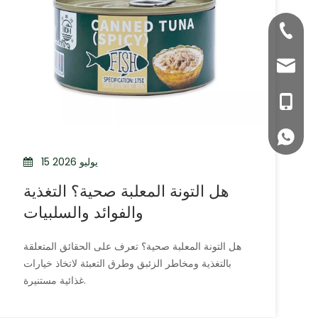
+86-335-39570
bettyzhang@qh
ssm1@hysp1960
+86- 1313351520
+86 13133515208
15 يوليو 2026
هل التونة المعلبة صحية؟ التغذية
والفوائد والسلبيات
هل التونة المعلبة صحية؟ تعرف على الحقائق المتعلقة
بالتغذية ومخاطر الزئبق وطرق التعبئة لاتخاذ خيارات
غذائية مستنيرة.