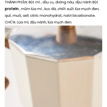
THÀNH PHẦN:
Bột mì
, dầu cọ, đường nâu,
đậu nành Bột
protein
,
mầm lúa mì
,
kẹo đá, chiết xuất lúa mạch đen,
quế, muối, axit citric monohydrat, natri bicarbonate.
CHỨA:
Lúa mì, đậu nành, lúa mạch đen
.