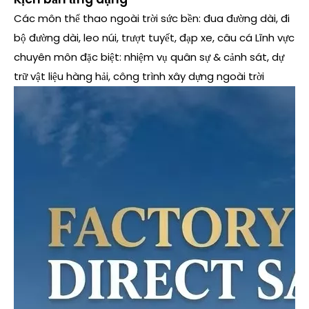
Các môn thể thao ngoài trời sức bền: đua đường dài, đi
bộ đường dài, leo núi, trượt tuyết, đạp xe, câu cá Lĩnh vực
chuyên môn đặc biệt: nhiệm vụ quân sự & cảnh sát, dự
trữ vật liệu hàng hải, công trình xây dựng ngoài trời