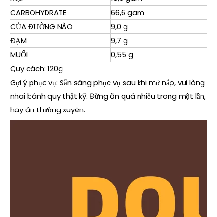
CARBOHYDRATE
66,6 gam
CỦA ĐƯỜNG NÀO
9,0 g
ĐẠM
9,7 g
MUỐI
0,55 g
Quy cách: 120g
Gợi ý phục vụ: Sẵn sàng phục vụ sau khi mở nắp, vui lòng
nhai bánh quy thật kỹ. Đừng ăn quá nhiều trong một lần,
hãy ăn thường xuyên.