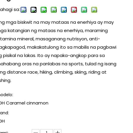
bahagi sa:
ng mga biskwit na may mataas na enerhiya ay may
ga katangian ng mataas na enerhiya, maraming
itamina mineral, masaganang nutrisyon, anti-
agkapagod, makakatulong ito sa mabilis na pagbawi
g pisikal na lakas. Ito ay napaka-angkop para sa
ahabang oras na panlabas na sports, tulad ng isang
ong distance race, hiking, climbing, skiing, riding at
ishing.
odelo:
DH Caramel cinnamon
rand:
DH
ami: