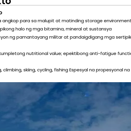
kto
o
y na angkop para sa malupit at matinding storage environmen
ipikong halo ng mga bitamina, mineral at sustansya
syon ng pamantayang militar at pandaigdigang mga sertipik
umpletong nutritional value; epektibong anti-fatigue functi
 climbing, skiing, cycling, fishing Espesyal na propesyonal na