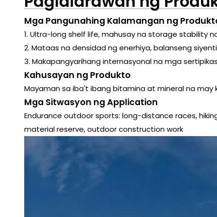
Paglalarawan ng Produ
Mga Pangunahing Kalamangan ng Produkt
1. Ultra-long shelf life, mahusay na storage stabilit
2. Mataas na densidad ng enerhiya, balanseng siyent
3. Makapangyarihang internasyonal na mga sertipika
Kahusayan ng Produkto
Mayaman sa iba't ibang bitamina at mineral na may k
Mga Sitwasyon ng Application
Endurance outdoor sports: long-distance races, hiking,
material reserve, outdoor construction work