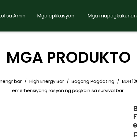
ol sa Amin
Mga aplikasyon
Mga mapagkukunan
MGA PRODUKTO
nengr bar
/
High Energy Bar
/
Bagong Pagdating
/
BDH 12
emerhensiyang rasyon ng pagkain sa survival bar