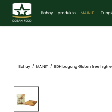
Bahay
produkto
MAINIT
Tungk
Bahay
/
MAINIT
/
BDH bagong Gluten free high e