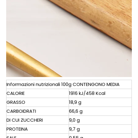
Informazioni nutrizionali 100g CONTENGONO MEDIA
CALORIE
1916 kJ/458 Kcal
GRASSO
18,9 g
CARBOIDRATI
66,6 g
DI CUI ZUCCHERI
9,0 g
PROTEINA
9,7 g
SALE
0,55 g