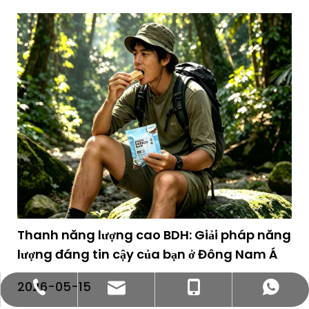
Thanh năng lượng cao BDH: Giải pháp năng
lượng đáng tin cậy của bạn ở Đông Nam Á
2026-05-15
bettyzhang@qhdhysp.com
+86-335-3957085
+86- 13133515208
+86 13133515208