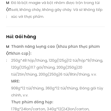
M
Đó là bột magie và bột nhôm được trộn trong túi
ỘT
sưởi, không cháy, không gây cháy. Và sẽ không tiếp
:
xúc với thực phẩm.
Hỏi: Gói hàng
M
Thanh năng lượng cao (khẩu phần thực phẩm
ỘT
khẩn cấp):
:
250g*48 hộp/thùng, 120g(125g)12 túi/hộp*9/thùng,
120g(125g)117 gói/thùng, 200g(250g)20
túi/2tin/thùng, 200g(250g)6 túi/8tin/thùng, v.v.
MRE:
908g*12 túi/thùng, 360g*12 túi/thùng, Đóng gói tùy
chỉnh, v.v.
Thực phẩm đóng hộp:
178g*24lon/carton, 340g*12(24)lon/carton,