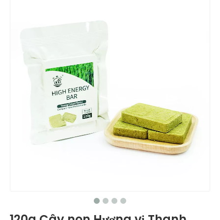
120g Cây non Hương vị Thanh