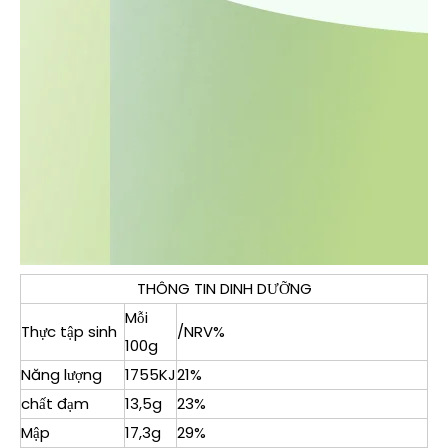
THÔNG TIN DINH DƯỠNG
Mỗi
Thực tập sinh
/NRV%
100g
Năng lượng
1755KJ
21%
chất đạm
13,5g
23%
Mập
17,3g
29%