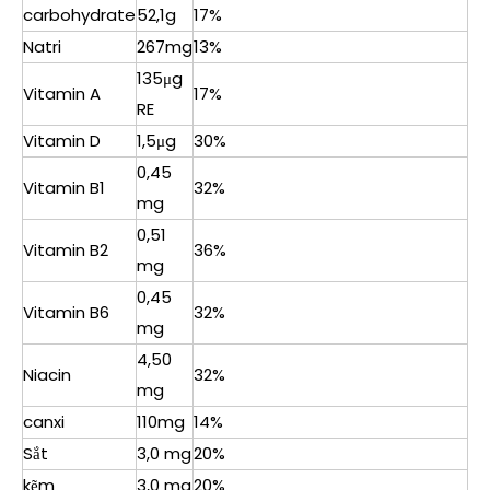
carbohydrate
52,1g
17%
Natri
267mg
13%
135μg
Vitamin A
17%
RE
Vitamin D
1,5μg
30%
0,45
Vitamin B1
32%
mg
0,51
Vitamin B2
36%
mg
0,45
Vitamin B6
32%
mg
4,50
Niacin
32%
mg
canxi
110mg
14%
Sắt
3,0 mg
20%
kẽm
3,0 mg
20%