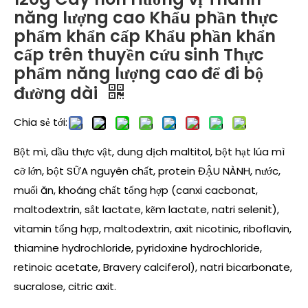
năng lượng cao Khẩu phần thực
phẩm khẩn cấp Khẩu phần khẩn
cấp trên thuyền cứu sinh Thực
phẩm năng lượng cao để đi bộ
đường dài
Chia sẻ tới:
Bột mì, dầu thực vật, dung dịch maltitol, bột hạt lúa mì
cỡ lớn, bột SỮA nguyên chất, protein ĐẬU NÀNH, nước,
muối ăn, khoáng chất tổng hợp (canxi cacbonat,
maltodextrin, sắt lactate, kẽm lactate, natri selenit),
vitamin tổng hợp, maltodextrin, axit nicotinic, riboflavin,
thiamine hydrochloride, pyridoxine hydrochloride,
retinoic acetate, Bravery calciferol), natri bicarbonate,
sucralose, citric axit.