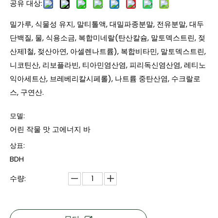
공유 대상:
밀가루, 식물성 유지, 말티톨액, 대밀파종분말, 전유분말, 대두
단백질, 물, 식용소금, 복합미네랄(탄산칼슘, 말토덱스트린, 젖
산제1철, 젖산아연, 아셀렌나트륨), 복합비타민, 말토덱스트린,
니코틴산, 리보플라빈, 티아민염산염, 피리독신염산염, 레티노
익아세트산, 브레베리칼시페롤), 나트륨 중탄산염, 수크랄로
스, 구연산.
모델:
어린 작물 맛 고에너지 바
상표:
BDH
수량: