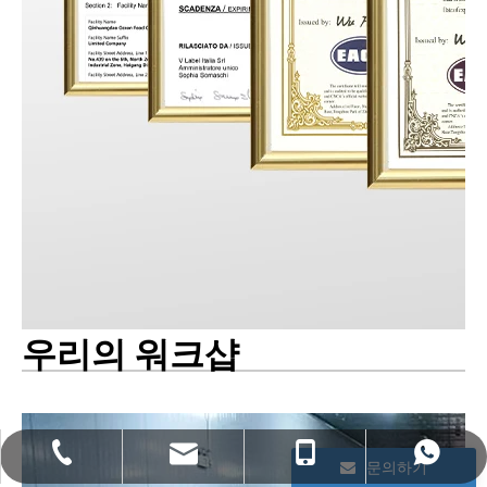
우리의 워크샵
bettyzhang@qhdhysp.com
+86- 13133515208
+86 13133515208
0335-3957085
문의하기