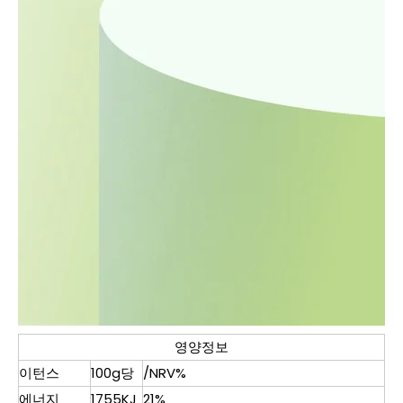
영양정보
이턴스
100g당
/NRV%
에너지
1755KJ
21%