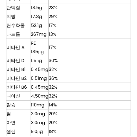
단백질
13.5g
23%
지방
17.3g
29%
탄수화물
52.1g
17%
나트륨
267mg
13%
RE
비타민 A
17%
135μg
비타민 D
1.5μg
30%
비타민 B1
0.45mg
32%
비타민 B2
0.51mg
36%
비타민 B6
0.45mg
32%
니아신
4.50mg
32%
칼슘
110mg
14%
철
3.0mg
20%
아연
3.0mg
20%
셀렌
9.0μg
18%