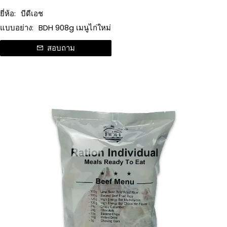
ยี่ห้อ:
บีดีเอช
แบบอย่าง:
BDH 908g เมนูไก่ใหม่
สอบถาม