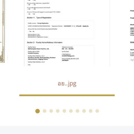
อย..jpg