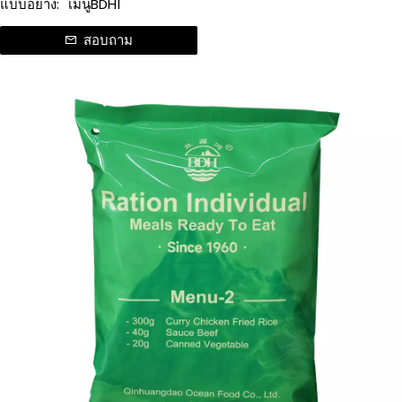
แบบอย่าง:
เมนูBDH1
สอบถาม