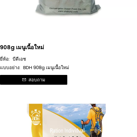
908g เมนูเนื้อใหม่
ยี่ห้อ:
บีดีเอช
แบบอย่าง:
BDH 908g เมนูเนื้อใหม่
สอบถาม