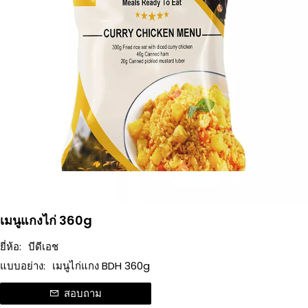
เมนูแกงไก่ 360g
ยี่ห้อ:
บีดีเอช
แบบอย่าง:
เมนูไก่แกง BDH 360g
สอบถาม