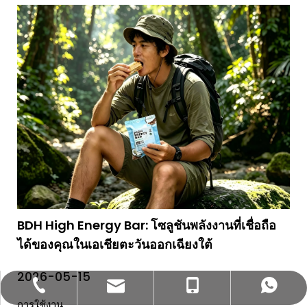
BDH High Energy Bar: โซลูชันพลังงานที่เชื่อถือ
ได้ของคุณในเอเชียตะวันออกเฉียงใต้
2026-05-15
bettyzhang@qhdhysp.com
+86-335-3957085
+86- 13133515208
+86 13133515208
การใช้งาน