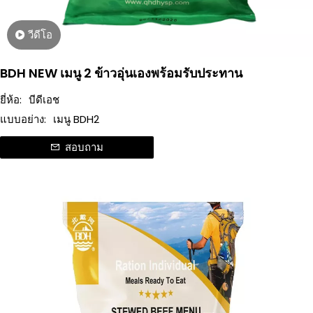
วีดีโอ
BDH NEW เมนู 2 ข้าวอุ่นเองพร้อมรับประทาน
ยี่ห้อ:
บีดีเอช
แบบอย่าง:
เมนู BDH2
สอบถาม