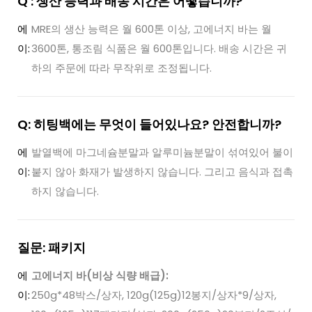
Q : 생산 능력과 배송 시간은 어떻습니까?
에
MRE의 생산 능력은 월 600톤 이상, 고에너지 바는 월
이:
3600톤, 통조림 식품은 월 600톤입니다. 배송 시간은 귀
하의 주문에 따라 무작위로 조정됩니다.
Q: 히팅백에는 무엇이 들어있나요? 안전합니까?
에
발열백에 마그네슘분말과 알루미늄분말이 섞여있어 불이
이:
붙지 않아 화재가 발생하지 않습니다. 그리고 음식과 접촉
하지 않습니다.
질문: 패키지
에
고에너지 바(비상 식량 배급):
이:
250g*48박스/상자, 120g(125g)12봉지/상자*9/상자,