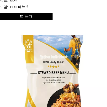
상표:
BDH
모델:
BDH 메뉴 2
묻다