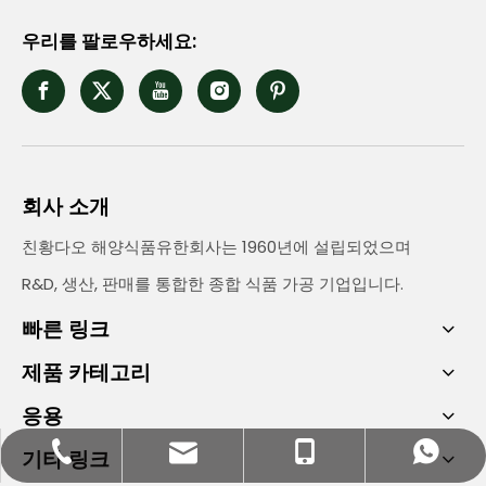
우리를 팔로우하세요:
회사 소개
친황다오 해양식품유한회사는 1960년에 설립되었으며
R&D, 생산, 판매를 통합한 종합 식품 가공 기업입니다.
빠른 링크
제품 카테고리
응용
bettyzhang@qhdhysp.com
+86- 13133515208
+86 13133515208
0335-3957085
기타 링크