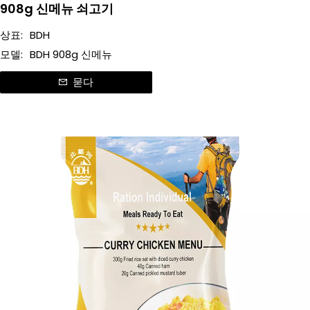
908g 신메뉴 쇠고기
상표:
BDH
모델:
BDH 908g 신메뉴
묻다