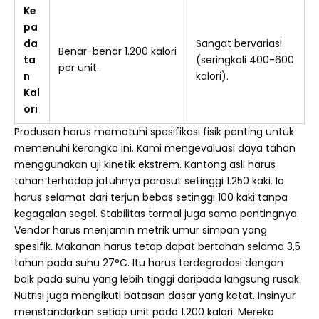
Ke
pa
da
Sangat bervariasi
Benar-benar 1.200 kalori
ta
(seringkali 400-600
per unit.
n
kalori).
Kal
ori
Produsen harus mematuhi spesifikasi fisik penting untuk
memenuhi kerangka ini. Kami mengevaluasi daya tahan
menggunakan uji kinetik ekstrem. Kantong asli harus
tahan terhadap jatuhnya parasut setinggi 1.250 kaki. Ia
harus selamat dari terjun bebas setinggi 100 kaki tanpa
kegagalan segel. Stabilitas termal juga sama pentingnya.
Vendor harus menjamin metrik umur simpan yang
spesifik. Makanan harus tetap dapat bertahan selama 3,5
tahun pada suhu 27°C. Itu harus terdegradasi dengan
baik pada suhu yang lebih tinggi daripada langsung rusak.
Nutrisi juga mengikuti batasan dasar yang ketat. Insinyur
menstandarkan setiap unit pada 1.200 kalori. Mereka