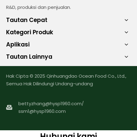
R&D, produksi dan penjualan.
Tautan Cepat
Kategori Produk
Aplikasi
Tautan Lainnya
Hak Cipta © 2025 Qinhuangdao Ocean Food Co., Ltd.,
Semua Hak Dilindungi Undang-undang
bettyzhang@hysp1960.com
/
ssm1@hysp1960.com
Hubungi kami