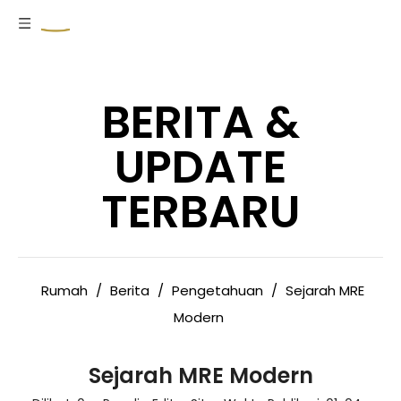
BERITA &
UPDATE
TERBARU
Rumah
/
Berita
/
Pengetahuan
/
Sejarah MRE
Modern
Sejarah MRE Modern