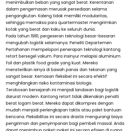
menimbulkan beban yang sangat berat. Kerentanan
dalam pengemasan merusak persediaan selama
pengangkutan. Kaleng tidak memiliki modularitas,
sehingga memaksa para quartermaster mengirimkan
kotak yang berat dan kaku ke seluruh dunia.
Pada tahun 1981, pergeseran teknologi besar-besaran
mengubah logistik selamanya. Peneliti Departemen
Pertahanan mempelopori penerapan teknologi kantong
retort bersegel vakum. Para insinyur melapisi aluminium
foil dan plastik food grade yang kuat. Mereka
mensterilkan isinya di bawah panas dan tekanan yang
sangat besar. Kemasan fleksibel ini secara efektif
menghilangkan risiko kontaminasi biologis.
Terobosan bersejarah ini menjadi landasan bagi logistik
darurat modern. Kantong retort tidak dikenakan penalti
berat logam berat. Mereka dapat dikompres dengan
mudah menjadi perlengkapan taktis atau palet bantuan
bencana. Fleksibilitas ini secara drastis mengurangi biaya
pengiriman dan penyimpanan bagi pembeli massal. Anda
dapat menimbun paket-paket ini secara efisien di ruang