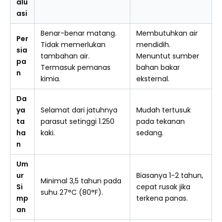
alu
asi
Benar-benar matang.
Membutuhkan air
Per
Tidak memerlukan
mendidih.
sia
tambahan air.
Menuntut sumber
pa
Termasuk pemanas
bahan bakar
n
kimia.
eksternal.
Da
ya
Selamat dari jatuhnya
Mudah tertusuk
ta
parasut setinggi 1.250
pada tekanan
ha
kaki.
sedang.
n
Um
ur
Biasanya 1-2 tahun,
Minimal 3,5 tahun pada
Si
cepat rusak jika
suhu 27°C (80°F).
mp
terkena panas.
an