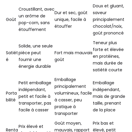
Doux et gluant,
Croustillant, avec
Dur et sec, goût
saveur
un arôme de
Goût
unique, facile à
principalement
pop-corn, sans
étouffer
chocolat/noix,
étouffement
goût prononcé
Teneur plus
Solide, une seule
forte et élevée
Satiét
pièce peut
Fort mais mauvais
en protéines,
é
fournir une
goût
mais durée de
énergie durable
satiété courte
Emballage
Petit emballage
Emballage
principalement
indépendant,
indépendant,
Porta
volumineux, facile
petit et facile à
mais de grande
bilité
à casser, peu
transporter, pas
taille, prenant
pratique à
facile à casser
de la place
transporter
Goût moyen,
Prix ​​bas et
Prix ​​élevé et
Renta
mauvais, rapport
élevé, petit