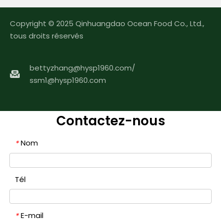
Copyright © 2025 Qinhuangdao Ocean Food Co., Ltd.,
tous droits réservés
bettyzhang@hysp1960.com
/
ssm1@hysp1960.com
Contactez-nous
Nom
*
Tél
E-mail
*