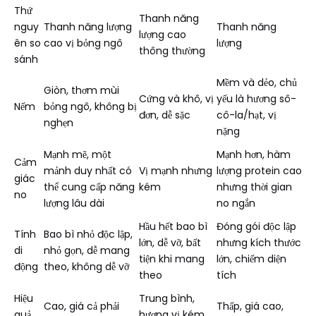
Thứ
Thanh năng
nguy
Thanh năng lượng
Thanh năng
lượng cao
ên so
cao vị bỏng ngô
lượng
thông thường
sánh
Mềm và dẻo, chủ
Giòn, thơm mùi
Cứng và khô, vị
yếu là hương sô-
Nếm
bỏng ngô, không bị
đơn, dễ sặc
cô-la/hạt, vị
nghẹn
nặng
Mạnh mẽ, một
Mạnh hơn, hàm
Cảm
mảnh duy nhất có
Vị mạnh nhưng
lượng protein cao
giác
thể cung cấp năng
kém
nhưng thời gian
no
lượng lâu dài
no ngắn
Hầu hết bao bì
Đóng gói độc lập
Tính
Bao bì nhỏ độc lập,
lớn, dễ vỡ, bất
nhưng kích thước
di
nhỏ gọn, dễ mang
tiện khi mang
lớn, chiếm diện
động
theo, không dễ vỡ
theo
tích
Hiệu
Trung bình,
Cao, giá cả phải
Thấp, giá cao,
quả
hương vị kém,