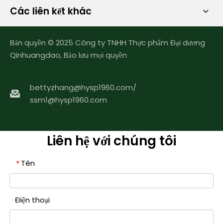
Các liên kết khác
Bản quyền © 2025 Công ty TNHH Thực phẩm Đại dương
Qinhuangdao, Bảo lưu mọi quyền
bettyzhang@hysp1960.com
/
ssm1@hysp1960.com
Liên hệ với chúng tôi
Tên
*
Điện thoại