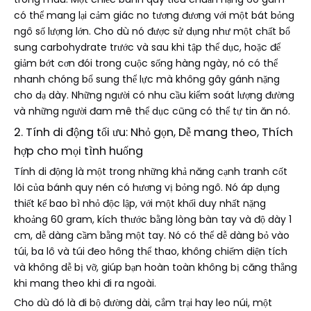
có thể mang lại cảm giác no tương đương với một bát bỏng
ngô số lượng lớn. Cho dù nó được sử dụng như một chất bổ
sung carbohydrate trước và sau khi tập thể dục, hoặc để
giảm bớt cơn đói trong cuộc sống hàng ngày, nó có thể
nhanh chóng bổ sung thể lực mà không gây gánh nặng
cho dạ dày. Những người có nhu cầu kiểm soát lượng đường
và những người đam mê thể dục cũng có thể tự tin ăn nó.
2. Tính di động tối ưu: Nhỏ gọn, Dễ mang theo, Thích
hợp cho mọi tình huống
Tính di động là một trong những khả năng cạnh tranh cốt
lõi của bánh quy nén có hương vị bỏng ngô. Nó áp dụng
thiết kế bao bì nhỏ độc lập, với một khối duy nhất nặng
khoảng 60 gram, kích thước bằng lòng bàn tay và độ dày 1
cm, dễ dàng cầm bằng một tay. Nó có thể dễ dàng bỏ vào
túi, ba lô và túi đeo hông thể thao, không chiếm diện tích
và không dễ bị vỡ, giúp bạn hoàn toàn không bị căng thẳng
khi mang theo khi đi ra ngoài.
Cho dù đó là đi bộ đường dài, cắm trại hay leo núi, một