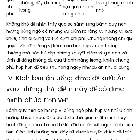
chăng, đầy đủ trọng
trọng lượng mảnh
chi
hiệu quả chi phí
lượng
nhỏ
phí
trung bình
Không khó để nhận thấy qua so sánh rằng bánh quy nén
hương bỏng ngô có những ưu điểm rõ ràng về hương vị, sức
khỏe, tính di động và tiết kiệm chi phí. Chúng không chỉ giải
quyết vấn đề hương vị kém của bánh quy nén thông
thường mà còn bù đắp những khuyết điểm về giá cao và
tính di động không đủ của thanh năng lượng, khiến chúng
phù hợp hơn để tiêu thụ hàng ngày như đồ ăn nhẹ di động.
IV. Kịch bản ăn uống được đề xuất: Ăn
vào những thời điểm này để có được
hạnh phúc trọn vẹn
Bánh quy nén có hương vị bỏng ngô phù hợp với nhiều tình
huống khác nhau. Cho dù đó là thời gian một mình hay
hoạt động nhóm, họ có thể là 'đối tác ăn vặt ngon lành' của
bạn. Các tình huống sau đây rất được khuyến khích để thử: