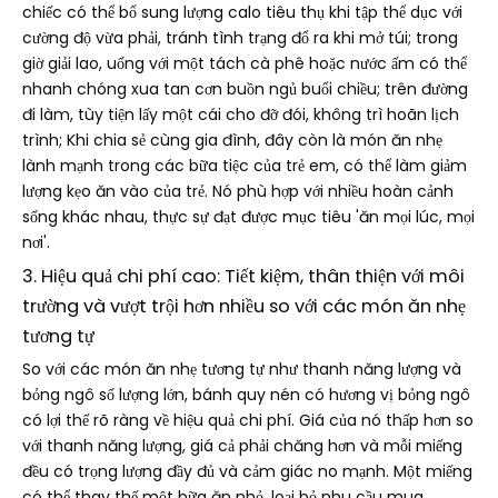
chiếc có thể bổ sung lượng calo tiêu thụ khi tập thể dục với
cường độ vừa phải, tránh tình trạng đổ ra khi mở túi; trong
giờ giải lao, uống với một tách cà phê hoặc nước ấm có thể
nhanh chóng xua tan cơn buồn ngủ buổi chiều; trên đường
đi làm, tùy tiện lấy một cái cho đỡ đói, không trì hoãn lịch
trình; Khi chia sẻ cùng gia đình, đây còn là món ăn nhẹ
lành mạnh trong các bữa tiệc của trẻ em, có thể làm giảm
lượng kẹo ăn vào của trẻ. Nó phù hợp với nhiều hoàn cảnh
sống khác nhau, thực sự đạt được mục tiêu 'ăn mọi lúc, mọi
nơi'.
3. Hiệu quả chi phí cao: Tiết kiệm, thân thiện với môi
trường và vượt trội hơn nhiều so với các món ăn nhẹ
tương tự
So với các món ăn nhẹ tương tự như thanh năng lượng và
bỏng ngô số lượng lớn, bánh quy nén có hương vị bỏng ngô
có lợi thế rõ ràng về hiệu quả chi phí. Giá của nó thấp hơn so
với thanh năng lượng, giá cả phải chăng hơn và mỗi miếng
đều có trọng lượng đầy đủ và cảm giác no mạnh. Một miếng
có thể thay thế một bữa ăn nhỏ, loại bỏ nhu cầu mua