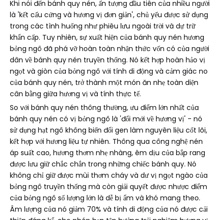
Khi nói đến bánh quy nén, ấn tượng đầu tiên của nhiều người
là 'kết cấu cứng và hương vị đơn giản', chủ yếu được sử dụng
trong các tình huống như phiêu lưu ngoài trời và dự trữ
khẩn cấp. Tuy nhiên, sự xuất hiện của bánh quy nén hương
bỏng ngô đã phá vỡ hoàn toàn nhận thức vốn có của người
dân về bánh quy nén truyền thống. Nó kết hợp hoàn hảo vị
ngọt và giòn của bỏng ngô với tính di động và cảm giác no
của bánh quy nén, trở thành một món ăn nhẹ toàn diện
cân bằng giữa hương vị và tính thực tế.
So với bánh quy nén thông thường, ưu điểm lớn nhất của
bánh quy nén có vị bỏng ngô là 'đổi mới về hương vị' - nó
sử dụng hạt ngô không biến đổi gen làm nguyên liệu cốt lõi,
kết hợp với hương liệu tự nhiên. Thông qua công nghệ nén
áp suất cao, hương thơm nhẹ nhàng, êm dịu của bắp rang
được lưu giữ chắc chắn trong những chiếc bánh quy. Nó
không chỉ giữ được mùi thơm cháy và dư vị ngọt ngào của
bỏng ngô truyền thống mà còn giải quyết được nhược điểm
của bỏng ngô số lượng lớn là dễ bị ẩm và khó mang theo.
Âm lượng của nó giảm 70% và tính di động của nó được cải