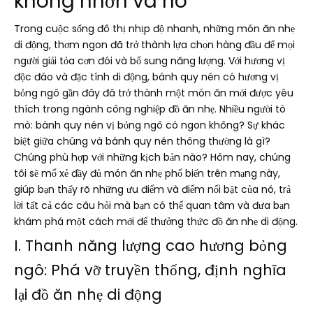
không nhờn và no
Trong cuộc sống đô thị nhịp độ nhanh, những món ăn nhẹ
di động, thơm ngon đã trở thành lựa chọn hàng đầu để mọi
người giải tỏa cơn đói và bổ sung năng lượng. Với hương vị
độc đáo và đặc tính di động, bánh quy nén có hương vị
bỏng ngô gần đây đã trở thành một món ăn mới được yêu
thích trong ngành công nghiệp đồ ăn nhẹ. Nhiều người tò
mò: bánh quy nén vị bỏng ngô có ngon không? Sự khác
biệt giữa chúng và bánh quy nén thông thường là gì?
Chúng phù hợp với những kịch bản nào? Hôm nay, chúng
tôi sẽ mổ xẻ đầy đủ món ăn nhẹ phổ biến trên mạng này,
giúp bạn thấy rõ những ưu điểm và điểm nổi bật của nó, trả
lời tất cả các câu hỏi mà bạn có thể quan tâm và đưa bạn
khám phá một cách mới để thưởng thức đồ ăn nhẹ di động.
I. Thanh năng lượng cao hương bỏng
ngô: Phá vỡ truyền thống, định nghĩa
lại đồ ăn nhẹ di động