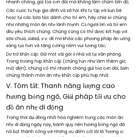
nhanh chóng, giải tỏa cơn đói mà không làm chậm tiến độ;
Các cuộc tụ họp gia đình và xã hội: Khi tụ tập với bạn bè
hoặc tại các bữa tiệc dành cho trẻ em, hãy chia sẻ chúng
như những món ăn nhẹ lành mạnh. Cả người lớn và trẻ em
đều yêu thích chúng. Chúng cũng có thể được kết hợp với
sữa chua, salad, v.v. để mở khóa các phương pháp ăn uống
sáng tạo hơn và tăng cường niềm vui tương tác;
Dự trữ khẩn cấp: Giữ một vài gói ở nhà và tại văn phòng.
Trong trường hợp khẩn cấp (chẳng hạn như làm thêm giờ,
mất điện), chúng có thể nhanh chóng giải tỏa cơn đói, biến
chúng thành món ăn nhẹ khẩn cấp phù hợp nhất.
V. Tóm tắt: Thanh năng lượng cao
hương bỏng ngô, Giải pháp tối ưu cho
đồ ăn nhẹ di động
Trong thời đại đồng nhất hóa nghiêm trọng các món ăn
nhẹ di động ngày nay, bánh quy nén hương bỏng ngô đã
nổi bật thành công với những ưu điểm cốt lõi là 'hương vị