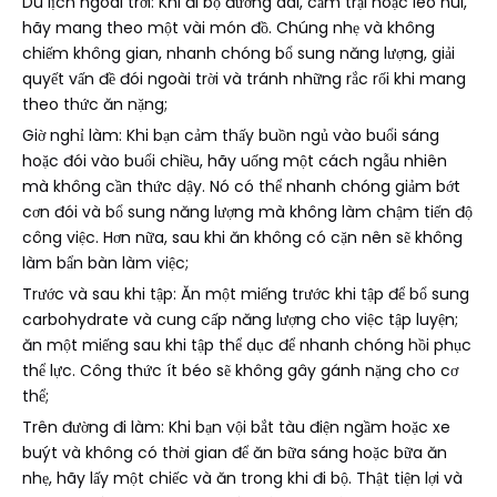
Du lịch ngoài trời: Khi đi bộ đường dài, cắm trại hoặc leo núi,
hãy mang theo một vài món đồ. Chúng nhẹ và không
chiếm không gian, nhanh chóng bổ sung năng lượng, giải
quyết vấn đề đói ngoài trời và tránh những rắc rối khi mang
theo thức ăn nặng;
Giờ nghỉ làm: Khi bạn cảm thấy buồn ngủ vào buổi sáng
hoặc đói vào buổi chiều, hãy uống một cách ngẫu nhiên
mà không cần thức dậy. Nó có thể nhanh chóng giảm bớt
cơn đói và bổ sung năng lượng mà không làm chậm tiến độ
công việc. Hơn nữa, sau khi ăn không có cặn nên sẽ không
làm bẩn bàn làm việc;
Trước và sau khi tập: Ăn một miếng trước khi tập để bổ sung
carbohydrate và cung cấp năng lượng cho việc tập luyện;
ăn một miếng sau khi tập thể dục để nhanh chóng hồi phục
thể lực. Công thức ít béo sẽ không gây gánh nặng cho cơ
thể;
Trên đường đi làm: Khi bạn vội bắt tàu điện ngầm hoặc xe
buýt và không có thời gian để ăn bữa sáng hoặc bữa ăn
nhẹ, hãy lấy một chiếc và ăn trong khi đi bộ. Thật tiện lợi và