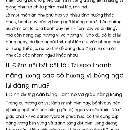
thiện đáng kể, cho phép bạn tận hưởng trải nghiệm hương vị
giống như rạp chiếu phim mọi lúc, mọi nơi.
Là một món ăn nhẹ phù hợp với nhiều tình huống khác
nhau, bánh quy nén vị bỏng ngô không chỉ kế thừa những
ưu điểm cốt lõi của bánh quy nén - 'làm đầy và di động',
mà còn nâng cấp hương vị và hương vị. Cho dù đó là đi lại
hàng ngày, du lịch ngoài trời, nghỉ làm tại văn phòng hay
bổ sung thể dục, nó có thể dễ dàng đáp ứng nhu cầu ăn
nhẹ của các nhóm người khác nhau.
II. Điểm nổi bật cốt lõi: Tại sao thanh
năng lượng cao có hương vị bỏng ngô
lại đáng mua?
1. Dinh dưỡng cân bằng: Làm no và giàu năng lượng
Trong xu hướng ăn vặt lành mạnh hiện nay, bánh quy nén
vị bỏng ngô còn cân bằng giữa độ ngon và sức khỏe. Nó rất
giàu chất xơ và carbohydrate phức hợp, có thể cung cấp
năng lượng bền vững và tránh tăng đột biến lượng đường
trong máu. Một chiếc bánh quy tiêu chuẩn nặng 60 gam