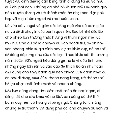
tuyệt vời, dinh dưỡng cân bằng, tính di động tối ưu và hiệu
quả chi phí cao'. Chúng đã phá bỏ khuôn mẫu về bánh quy
nén truyền thống và trở thành món ăn nhẹ toàn diện phù
hợp với mọi nhóm người và mọi hoàn cảnh.
Nó vừa có vị ngọt và giòn của bỏng ngô vừa có cảm giác
no và dễ di chuyển của bánh quy nén. Bao bì nhỏ độc lập
cho phép bạn thưởng thức hương vị thơm ngon mọi lúc
mọi nơi. Cho dù đó là chuyến du lịch ngoài trời, đồ ăn nhẹ
văn phòng, chia sẻ gia đình hay dự trữ khẩn cấp, nó có thể
dễ dàng đáp ứng nhu cầu của bạn. Theo khảo sát thị trường
năm 2025, 90% người tiêu dùng gọi nó là vị cứu tinh cho
những ngày bận rộn và Báo cáo Sở thích Đồ ăn nhẹ Toàn
cầu cũng cho thấy bánh quy nén chiếm 35% danh mục đồ
ăn nhẹ di động, vượt 30% thanh năng lượng, trở thành thế
hệ lựa chọn mới lành mạnh và nhanh chóng.
Nếu bạn cũng đang tìm kiếm một món ăn nhẹ 'ngon, di
động, tốt cho sức khỏe và no lâu', bạn cũng có thể thử
bánh quy nén có hương vị bỏng ngô. Chúng tôi tin rằng
chúng sẽ trở thành 'vật dụng phải có' cho chuyến du lịch và