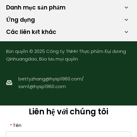
Danh mục sản phẩm
Ứng dụng
Các liên kết khác
Bản quyền © 2025 Công ty TNHH Thực phẩm Đại dương
Qinhuangdao, Bảo lưu mọi quyền
bettyzhang@hysp1960.com
/
ssm1@hysp1960.com
Liên hệ với chúng tôi
Tên
*