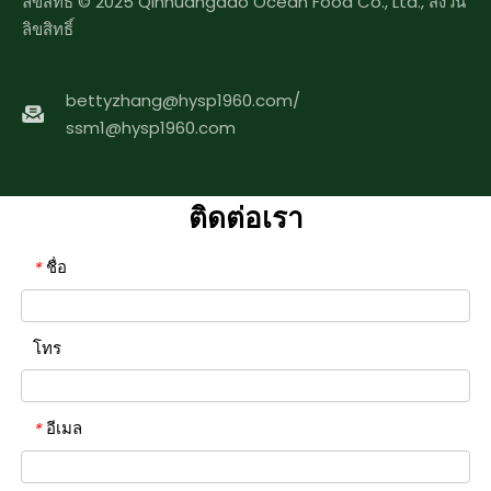
ลิขสิทธิ์ © 2025 Qinhuangdao Ocean Food Co., Ltd., สงวน
ลิขสิทธิ์
bettyzhang@hysp1960.com
/
ssm1@hysp1960.com
ติดต่อเรา
ชื่อ
*
โทร
อีเมล
*