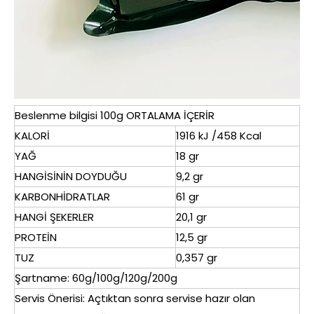
Beslenme bilgisi 100g ORTALAMA İÇERİR
KALORİ
1916 kJ /458 Kcal
YAĞ
18 gr
HANGİSİNİN DOYDUĞU
9,2 gr
KARBONHİDRATLAR
61 gr
HANGİ ŞEKERLER
20,1 gr
PROTEİN
12,5 gr
TUZ
0,357 gr
Şartname: 60g/100g/120g/200g
Servis Önerisi: Açtıktan sonra servise hazır olan