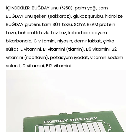
İÇİNDEKİLER:
BUĞDAY
unu (%60), palm yağı, tam
BUĞDAY
unu şekeri (sakkaroz), glukoz şurubu, hidrolize
BUĞDAY
gluteni, tam
SÜT
tozu,
SOYA BEAM
protein
tozu, baharatlı tuzlu toz tuz, kabartıcı: sodyum
bikarbonale, C vitamini, niyosin, demir laktat, çinko
sülfat, E vitamini, BI vitamini (tiamin), B6 vitamini, B2
vitamini (riboflavin), potasyum iyodat, vitamin sodam
selenit, D vitamini, B12 vitamini