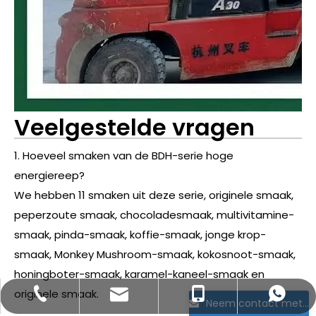
Veelgestelde vragen
1. Hoeveel smaken van de BDH-serie hoge
energiereep?
We hebben 11 smaken uit deze serie, originele smaak,
peperzoute smaak, chocoladesmaak, multivitamine-
smaak, pinda-smaak, koffie-smaak, jonge krop-
smaak, Monkey Mushroom-smaak, kokosnoot-smaak,
honingboter-smaak, karamel-kaneel-smaak en
originele smaak.
bettyzhang@qhdhysp.com
+86-335-3957085
+86- 13133515208
+86 13133515208
Neem contact met ons op