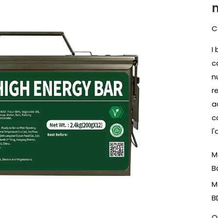
C
I
c
n
r
a
c
l
M
B
M
B
Q