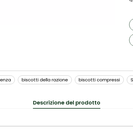
genza
biscotti della razione
biscotti compressi
S
Descrizione del prodotto