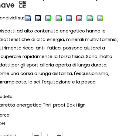
nave
ondividi su:
 biscotti ad alto contenuto energetico hanno le
aratteristiche di alta energia, minerali multivitaminici,
utrimento ricco, anti-fatica, possono aiutarci a
ecuperare rapidamente la forza fisica. Sono molto
datti per gli sport all'aria aperta di lunga durata,
ome una corsa a lunga distanza, l'escursionismo,
'arrampicata, lo sci, l'equitazione e la pesca.
odello:
arretta energetica Thri-proof Box Hign
arca:
DH
uantità: