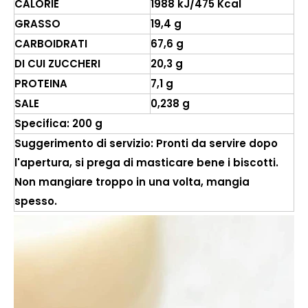
CALORIE
1988 kJ/475 Kcal
GRASSO
19,4 g
CARBOIDRATI
67,6 g
DI CUI ZUCCHERI
20,3 g
PROTEINA
7,1 g
SALE
0,238 g
Specifica: 200 g
Suggerimento di servizio: Pronti da servire dopo
l'apertura, si prega di masticare bene i biscotti.
Non mangiare troppo in una volta, mangia
spesso.