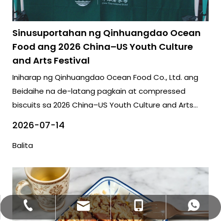
Sinusuportahan ng Qinhuangdao Ocean
Food ang 2026 China–US Youth Culture
and Arts Festival
Iniharap ng Qinhuangdao Ocean Food Co., Ltd. ang
Beidaihe na de-latang pagkain at compressed
biscuits sa 2026 China–US Youth Culture and Arts
Festival.
2026-07-14
Balita
bettyzhang@qhdhysp.com
+86-335-3957085
+86- 13133515208
+86 13133515208