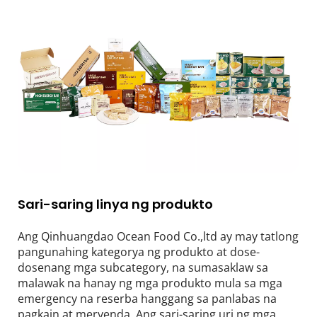
Sari-saring linya ng produkto
Ang Qinhuangdao Ocean Food Co.,ltd ay may tatlong 
pangunahing kategorya ng produkto at dose-
dosenang mga subcategory, na sumasaklaw sa 
malawak na hanay ng mga produkto mula sa mga 
emergency na reserba hanggang sa panlabas na 
pagkain at meryenda. Ang sari-saring uri ng mga 