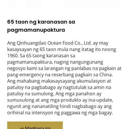
65 taon ng karanasan sa 
pagmamanupaktura
Ang Qinhuangdao Ocean Food Co., Ltd. ay may 
kasaysayan ng 65 taon mula nang itatag ito noong 
1960. Sa 65 taong karanasan sa 
pagmamanupaktura, naging nangungunang 
negosyo kami sa larangan ng panlabas na pagkain at 
pang-emergency na reserbang pagkain sa China. 
Ang mahabang makasaysayang akumulasyon at 
patuloy na pagbabago ay nagtutulak sa amin na 
patuloy na sumulong. Ang mga panahon ay 
sumusulong at ang mga produkto ay ina-update, 
ngunit ang nananatiling hindi nagbabago ay ang 
orihinal na intensyon ng paggawa ng mga bagay.
Magbasa pa