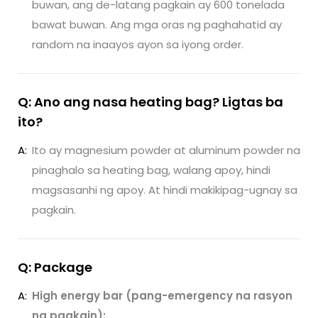
buwan, ang de-latang pagkain ay 600 tonelada
bawat buwan. Ang mga oras ng paghahatid ay
random na inaayos ayon sa iyong order.
Q: Ano ang nasa heating bag? Ligtas ba
ito?
A:
Ito ay magnesium powder at aluminum powder na
pinaghalo sa heating bag, walang apoy, hindi
magsasanhi ng apoy. At hindi makikipag-ugnay sa
pagkain.
Q: Package
A:
High energy bar (pang-emergency na rasyon
ng pagkain):