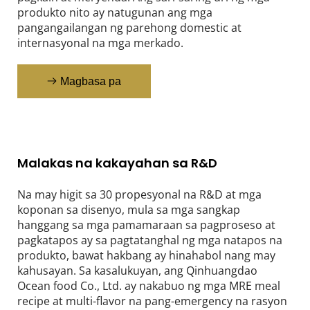
produkto nito ay natugunan ang mga 
pangangailangan ng parehong domestic at 
internasyonal na mga merkado.
Magbasa pa
Malakas na kakayahan sa R&D
Na may higit sa 30 propesyonal na R&D at mga 
koponan sa disenyo, mula sa mga sangkap 
hanggang sa mga pamamaraan sa pagproseso at 
pagkatapos ay sa pagtatanghal ng mga natapos na 
produkto, bawat hakbang ay hinahabol nang may 
kahusayan. Sa kasalukuyan, ang Qinhuangdao 
Ocean food Co., Ltd. ay nakabuo ng mga MRE meal 
recipe at multi-flavor na pang-emergency na rasyon 