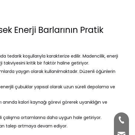
 Enerji Barlarının Pratik
a tedarik koşullarıyla karakterize edilir. Madencilik, enerji
 takviyesini kritik bir faktör haline getiriyor.
rtamlarda yaygın olarak kullanılmaktadır. Düzenli öğünlerin
enerjili çubuklar yapısal olarak uzun süreli depolama ve
rı anında kalori kaynağı görevi görerek uyanıklığın ve
rekli çalışma ortamlarına daha uygun hale getiriyor.
+86-33
e olan talep artmaya devam ediyor.
ssm1@h