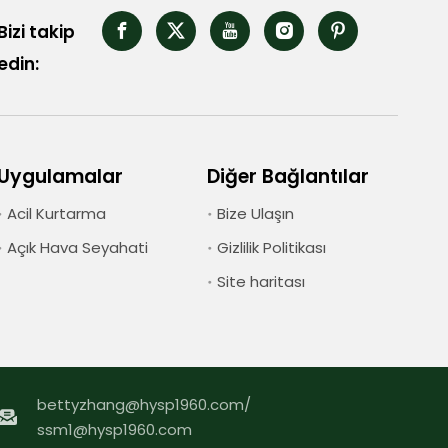
Bizi takip
edin:
Uygulamalar
Diğer Bağlantılar
Acil Kurtarma
Bize Ulaşın
Açık Hava Seyahati
Gizlilik Politikası
Site haritası
bettyzhang@hysp1960.com
/
ssm1@hysp1960.com