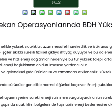
Sor
ekan Operasyonlarında BDH Yüksek
le yüksek sıcaklıklar, uzun mesafeli hareketlilik ve istikrarsız gıd
çiler sıklıkla sürekli fiziksel çıktıya ihtiyaç duyuyor ve bu da enerji
iteleri ve hızlı enerji dağıtımları nedeniyle bu tür yüksek talepli o
li enerji boşluklarının doldurulmasına yardımcı olur.
ve geleneksel gıda ürünleri ısı ve zamandan etkilenebilir. Yüksek 
ında sürücüler genellikle normal öğünleri kaçırıyor. Enerji çubukla
üreli uyarım yerine sürekli enerji salınımını vurgulayarak onları sü
nya çapında sıcak iklim bölgelerinde taşınabilir enerji beslemesin