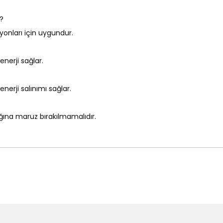
?
syonları için uygundur.
nerji sağlar.
nerji salınımı sağlar.
şığına maruz bırakılmamalıdır.