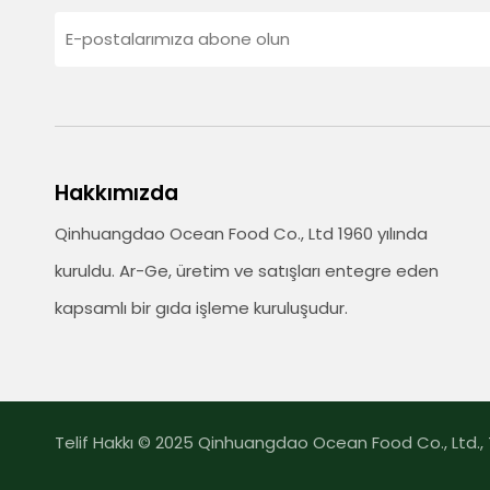
Hakkımızda
Qinhuangdao Ocean Food Co., Ltd 1960 yılında
kuruldu. Ar-Ge, üretim ve satışları entegre eden
kapsamlı bir gıda işleme kuruluşudur.
Telif Hakkı © 2025 Qinhuangdao Ocean Food Co., Ltd., T