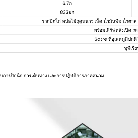
6.7ก
833มก
รากปีกไก่ หน่อไม้ฤดูหนาว เห็ด น้ำมันพืช น้ำตาล เ
พร้อมเสิร์ฟหลังเปิด รสช
Sotre ที่อุณหภูมิปกติ
ซูพีเรียร
สำหรับการปิกนิก การเดินทาง และการปฏิบัติการภาคสนาม