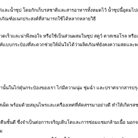
ะน้ำซุป โดยกักเก็บรสชาติและสารอาหารทั้งหมดไว้ น้ำซุปนี้อุดมไปด
ิตภัณฑ์อเนกประสงค์ที่สามารถใช้ได้หลากหลายวิธี
ดเร็วและน่าพึงพอใจ หรือใช้เป็นส่วนผสมในซุป สตูว์ คาสเซอโรล หรือ
ณฑ์แบบกระป๋องที่สะดวกช่วยให้มั่นใจได้ว่าผลิตภัณฑ์ยังคงความสดและพร้
เท่านั้นในไก่ตุ๋นกระป๋องของเรา ไก่มีความนุ่ม ชุ่มฉ่ำ และปราศจากสารปรุ
เผ็ด พร้อมด้วยสมุนไพรและเครื่องเทศที่คัดสรรมาอย่างดี ทำให้เกิดรสช
ีนชั้นดี ซึ่งจำเป็นต่อการเจริญเติบโตและการซ่อมแซมกล้ามเนื้อ นอกจากน
วม