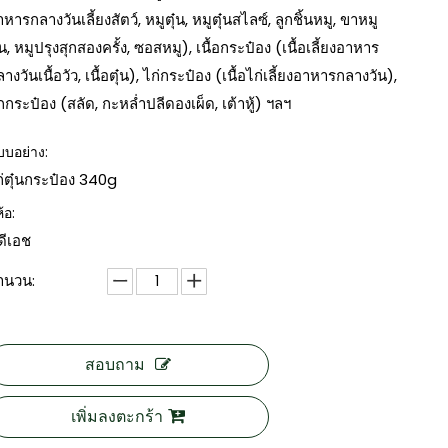
หารกลางวันเลี้ยงสัตว์, หมูตุ๋น, หมูตุ๋นสไลซ์, ลูกชิ้นหมู, ขาหมู
๋น, หมูปรุงสุกสองครั้ง, ซอสหมู), เนื้อกระป๋อง (เนื้อเลี้ยงอาหาร
างวันเนื้อวัว, เนื้อตุ๋น), ไก่กระป๋อง (เนื้อไก่เลี้ยงอาหารกลางวัน),
ักกระป๋อง (สลัด, กะหล่ำปลีดองเผ็ด, เต้าหู้) ฯลฯ
บบอย่าง:
ก่ตุ๋นกระป๋อง 340g
ห้อ:
ีดีเอช
ำนวน:
สอบถาม
เพิ่มลงตะกร้า