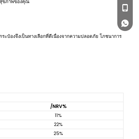
แลสุขภาพของคุณ
ssm1@h
+86- 13
+86 131
กระป๋องจึงเป็นทางเลือกที่ดีเนื่องจากความปลอดภัย โภชนาการ
/NRV%
11%
22%
25%