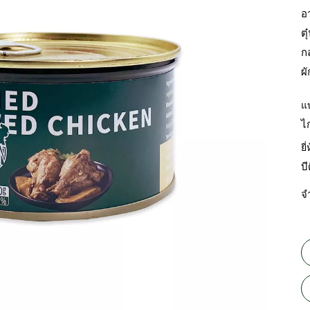
อา
ตุ
กล
ผ
แ
ไ
ยี่
บ
จ