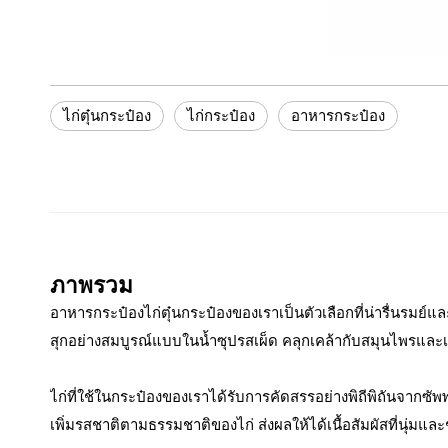
ไก่ตุ๋นกระป๋อง
ไก่กระป๋อง
อาหารกระป๋อง
ภาพรวม
อาหารกระป๋องไก่ตุ๋นกระป๋องของเราเป็นตัวเลือกที่น่ารื่นรมย์แ
สุกอย่างสมบูรณ์แบบในน้ำซุปรสเผ็ด คลุกเคล้ากับสมุนไพรและเ
ไก่ที่ใช้ในกระป๋องของเราได้รับการคัดสรรอย่างพิถีพิถันจากซัพ
เพิ่มรสชาติตามธรรมชาติของไก่ ส่งผลให้ได้เนื้อสัมผัสที่นุ่ม