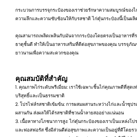
กระบวนการบรรจุกระป๋องของเราช่วยรักษาความสมบูรณ์ของไก่แล
ความลึกและความซับซ้อนให้กับรสชาติ ไก่ตุ๋นกระป๋องนี้เป็นผล
คุณสามารถเพลิดเพลินกับมันจากกระป๋องโดยตรงเป็นอาหารที่รว
ธาตุชั้นดี ทำให้เป็นอาหารเสริมที่ดีต่อสุขภาพของคุณ บรรจุภั
ยาวนานเพื่อความสะดวกของคุณ
คุณสมบัติที่สำคัญ
1. คุณภาพไก่ระดับพรีเมี่ยม: เราใช้เฉพาะชิ้นไก่คุณภาพดีที่สุด
บริสุทธิ์และเป็นธรรมชาติ
2. โปรไฟล์รสชาติเข้มข้น: การผสมผสานระหว่างไก่และน้ำซุปรส
ผสานกัน ส่งผลให้ได้รสชาติที่ชวนน้ำลายสออย่างแน่นอน
3. เนื้อหาทางโภชนาการสูง: ไก่ตุ๋นกระป๋องของเราเป็นแหล่งโปรต
และฟอสฟอรัส ซึ่งมีส่วนดีต่อสุขภาพและความเป็นอยู่ที่ดีโดยร