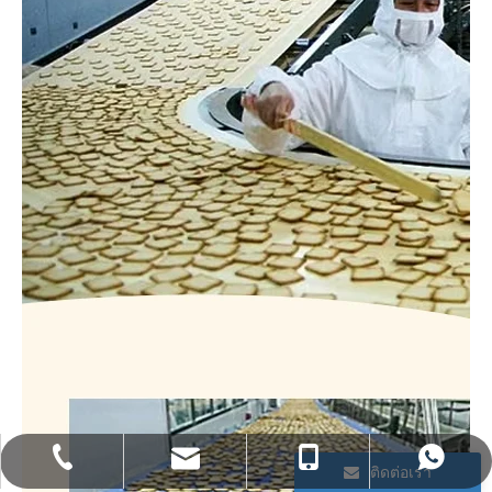
bettyzhang@qhdhysp.com
+86-335-3957085
+86- 13133515208
+86 13133515208
ติดต่อเรา