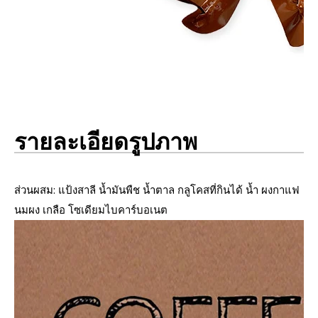
รายละเอียดรูปภาพ
ส่วนผสม:
แป้งสาลี
น้ำมันพืช น้ำตาล กลูโคสที่กินได้ น้ำ ผงกาแฟ
นมผง เกลือ โซเดียมไบคาร์บอเนต