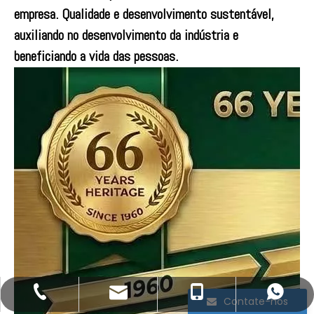
empresa. Qualidade e desenvolvimento sustentável,
auxiliando no desenvolvimento da indústria e
beneficiando a vida das pessoas.
ssm1@hysp1960.com
+86-335-3957085
+86- 13133515208
+86 13133515208
Contate-nos